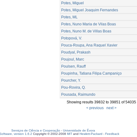
Potes, Miguel
Potes, Miguel Joaquim Fernandes
Potes, ML
Potes, Nuno Maria de Vilas Boas
Potes, Nuno M. de Villas Boas
Potopová, V.
Pouca-Roupa, Ana Raquel Xavier
Poudyal, Prakash
Poujoul, Marc
Poulsen, Rauff
Poupinha, Tatiana Filipa Campaniço
Pourcher, Y.
Pou-Rovira, Q.
Pousada, Raimundo
Showing results 39832 to 39851 of 54035
< previous
next >
Serviços de Ciência e Cooperação
-
Universidade de Évora
oftware, version 1.6.2
Copyright © 2002-2008
MIT
and
Hewlett-Packard
-
Feedback