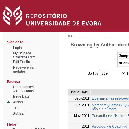
/
Sign on to:
Browsing by Author dos 
Login
My DSpace
Jump 
authorized users
Edit Profile
or ent
Receive email
updates
Sort by:
I
Browse
Communities
& Collections
Issue Date
Issue Date
Sep-2011
Liderança nas relações
Author
Jun-2011
Métricas: Quantos e Qu
Title
não é o número
Subject
May-2011
Perceptions of Human 
Helps
2011
Psicologia e Coaching