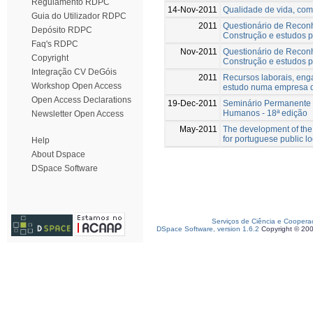
Regulamento RDPC
14-Nov-2011
Qualidade de vida, comp
Guia do Utilizador RDPC
2011
Questionário de Reconh
Depósito RDPC
Construção e estudos p
Faq's RDPC
Nov-2011
Questionário de Reconh
Copyright
Construção e estudos p
Integração CV DeGóis
2011
Recursos laborais, en
Workshop Open Access
estudo numa empresa da
Open Access Declarations
19-Dec-2011
Seminário Permanente 
Humanos - 18ª edição
Newsletter Open Access
May-2011
The development of the
for portuguese public lo
Help
About Dspace
DSpace Software
Serviços de Ciência e Coopera
DSpace Software, version 1.6.2
Copyright © 20