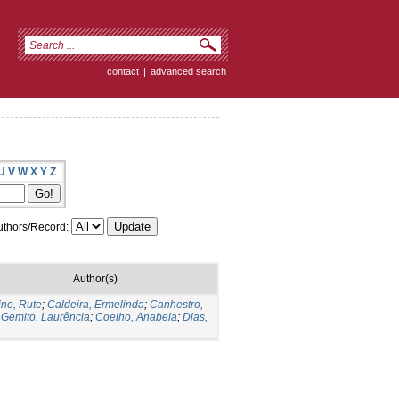
contact
|
advanced search
U
V
W
X
Y
Z
thors/Record:
Author(s)
ino, Rute
;
Caldeira, Ermelinda
;
Canhestro,
;
Gemito, Laurência
;
Coelho, Anabela
;
Dias,