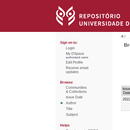
/
Sign on to:
Br
Login
My DSpace
authorized users
Edit Profile
Receive email
updates
Browse
Communities
Issu
& Collections
Dat
Issue Date
202
Author
Title
Subject
Helps