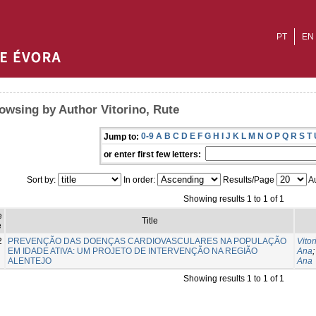
PT
EN
owsing by Author Vitorino, Rute
0-9
A
B
C
D
E
F
G
H
I
J
K
L
M
N
O
P
Q
R
S
T
Jump to:
or enter first few letters:
Sort by:
In order:
Results/Page
Au
Showing results 1 to 1 of 1
e
Title
e
2
PREVENÇÃO DAS DOENÇAS CARDIOVASCULARES NA POPULAÇÃO
Vitor
EM IDADE ATIVA: UM PROJETO DE INTERVENÇÃO NA REGIÃO
Ana
ALENTEJO
Ana
Showing results 1 to 1 of 1