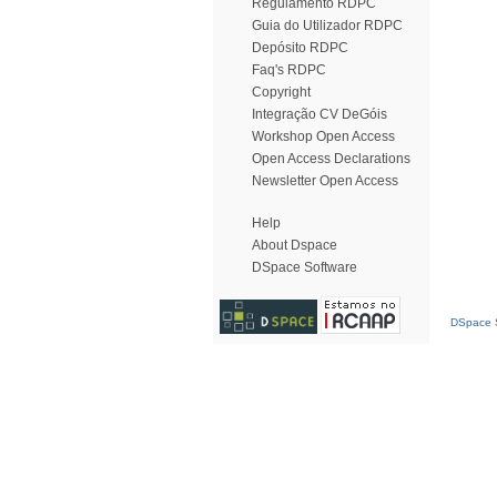
Regulamento RDPC
Guia do Utilizador RDPC
Depósito RDPC
Faq's RDPC
Copyright
Integração CV DeGóis
Workshop Open Access
Open Access Declarations
Newsletter Open Access
Help
About Dspace
DSpace Software
DSpace S