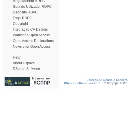
Regulamento RDPC
Guia do Utilizador RDPC
Depósito RDPC
Faq's RDPC
Copyright
Integração CV DeGóis
Workshop Open Access
Open Access Declarations
Newsletter Open Access
Help
About Dspace
DSpace Software
Serviços de Ciência e Coopera
DSpace Software, version 1.6.2
Copyright © 20