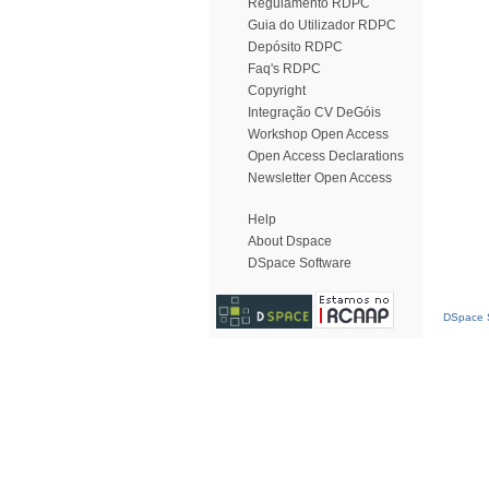
Regulamento RDPC
Guia do Utilizador RDPC
Depósito RDPC
Faq's RDPC
Copyright
Integração CV DeGóis
Workshop Open Access
Open Access Declarations
Newsletter Open Access
Help
About Dspace
DSpace Software
DSpace S