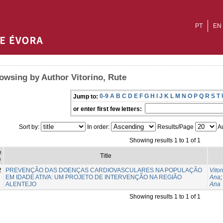
PT
EN
owsing by Author Vitorino, Rute
0-9
A
B
C
D
E
F
G
H
I
J
K
L
M
N
O
P
Q
R
S
T
Jump to:
or enter first few letters:
Sort by:
In order:
Results/Page
Au
Showing results 1 to 1 of 1
e
Title
e
2
PREVENÇÃO DAS DOENÇAS CARDIOVASCULARES NA POPULAÇÃO
Vitor
EM IDADE ATIVA: UM PROJETO DE INTERVENÇÃO NA REGIÃO
Ana
ALENTEJO
Ana
Showing results 1 to 1 of 1