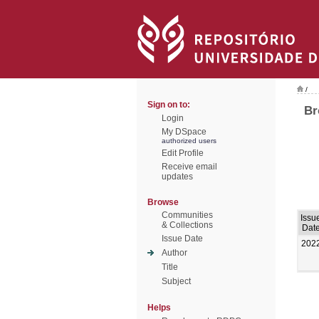
/
Sign on to:
Br
Login
My DSpace
authorized users
Edit Profile
Receive email
updates
Browse
Communities
Issu
& Collections
Dat
Issue Date
202
Author
Title
Subject
Helps