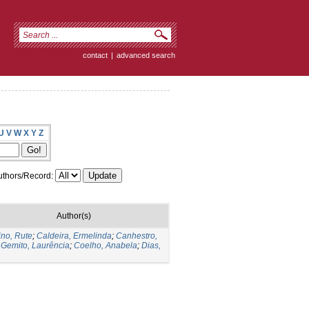
contact
|
advanced search
U
V
W
X
Y
Z
thors/Record:
Author(s)
ino, Rute
;
Caldeira, Ermelinda
;
Canhestro,
;
Gemito, Laurência
;
Coelho, Anabela
;
Dias,