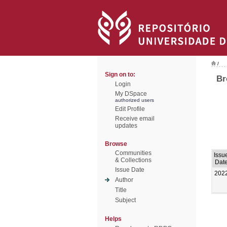
/
Sign on to:
Br
Login
My DSpace
authorized users
Edit Profile
Receive email
updates
Browse
Communities
Issu
& Collections
Dat
Issue Date
202
Author
Title
Subject
Helps