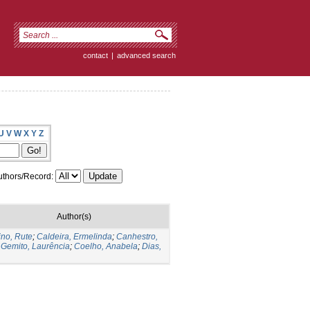
contact
|
advanced search
U
V
W
X
Y
Z
thors/Record:
Author(s)
ino, Rute
;
Caldeira, Ermelinda
;
Canhestro,
;
Gemito, Laurência
;
Coelho, Anabela
;
Dias,