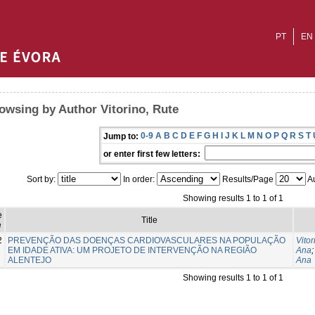
PT
EN
owsing by Author Vitorino, Rute
0-9
A
B
C
D
E
F
G
H
I
J
K
L
M
N
O
P
Q
R
S
T
Jump to:
or enter first few letters:
Sort by:
In order:
Results/Page
Au
Showing results 1 to 1 of 1
e
Title
e
2
PREVENÇÃO DAS DOENÇAS CARDIOVASCULARES NA POPULAÇÃO
Vitor
EM IDADE ATIVA: UM PROJETO DE INTERVENÇÃO NA REGIÃO
Ana
ALENTEJO
Ana
Showing results 1 to 1 of 1