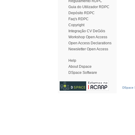
Regulamento RDPC
Guia do Utilizador RDPC
Depósito RDPC
Faq's RDPC
Copyright
Integração CV DeGóis
Workshop Open Access
Open Access Declarations
Newsletter Open Access
Help
About Dspace
DSpace Software
DSpace S