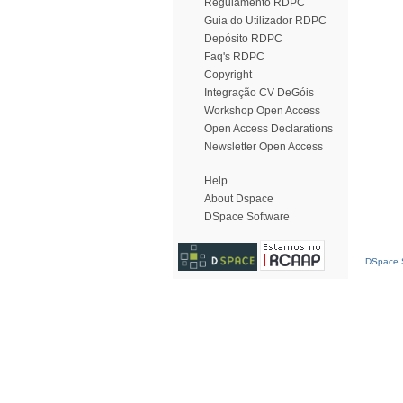
Regulamento RDPC
Guia do Utilizador RDPC
Depósito RDPC
Faq's RDPC
Copyright
Integração CV DeGóis
Workshop Open Access
Open Access Declarations
Newsletter Open Access
Help
About Dspace
DSpace Software
DSpace S