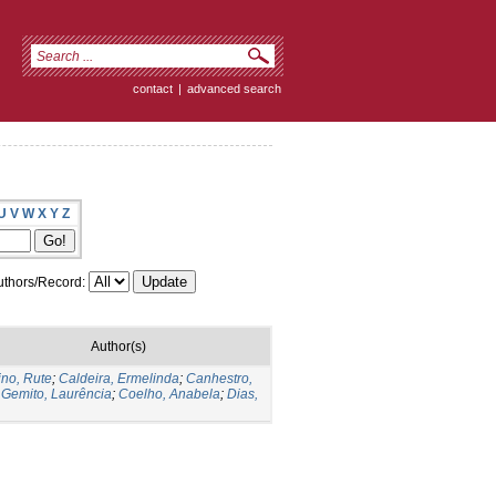
contact
|
advanced search
U
V
W
X
Y
Z
thors/Record:
Author(s)
ino, Rute
;
Caldeira, Ermelinda
;
Canhestro,
;
Gemito, Laurência
;
Coelho, Anabela
;
Dias,