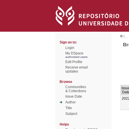
/
Sign on to:
Br
Login
My DSpace
authorized users
Edit Profile
Receive email
updates
Browse
Communities
Issu
& Collections
Dat
Issue Date
202
Author
Title
Subject
Helps