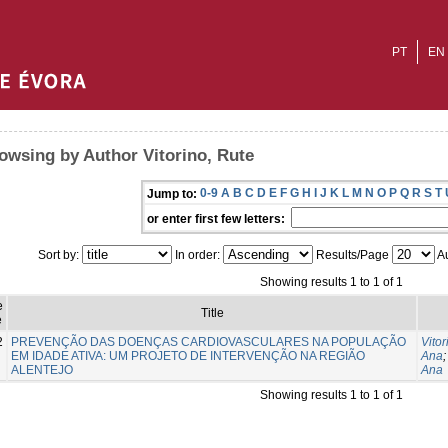
PT
EN
owsing by Author Vitorino, Rute
0-9
A
B
C
D
E
F
G
H
I
J
K
L
M
N
O
P
Q
R
S
T
Jump to:
or enter first few letters:
Sort by:
In order:
Results/Page
Au
Showing results 1 to 1 of 1
e
Title
e
2
PREVENÇÃO DAS DOENÇAS CARDIOVASCULARES NA POPULAÇÃO
Vitor
EM IDADE ATIVA: UM PROJETO DE INTERVENÇÃO NA REGIÃO
Ana
ALENTEJO
Ana
Showing results 1 to 1 of 1