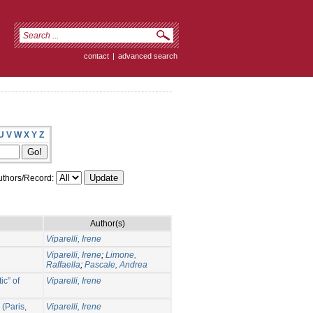
contact
|
advanced search
U
V
W
X
Y
Z
thors/Record:
Author(s)
Viparelli, Irene
Viparelli, Irene
;
Limone,
Raffaella
;
Pascale, Andrea
ic” of
Viparelli, Irene
 (Paris,
Viparelli, Irene