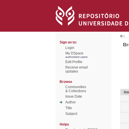
/
Sign on to:
Br
Login
My DSpace
authorized users
Edit Profile
Receive email
updates
Browse
Communities
& Collections
Iss
Issue Date
Author
Title
Subject
Helps