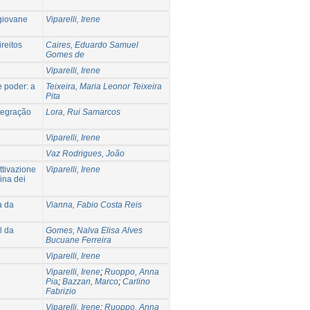
 giovane
Viparelli, Irene
reitos
Caires, Eduardo Samuel
Gomes de
Viparelli, Irene
 poder: a
Teixeira, Maria Leonor Teixeira
Pita
tegração
Lora, Rui Samarcos
Viparelli, Irene
Vaz Rodrigues, João
ttivazione
Viparelli, Irene
rina dei
a da
Vianna, Fabio Costa Reis
l da
Gomes, Nalva Elisa Alves
Bucuane Ferreira
Viparelli, Irene
Viparelli, Irene
;
Ruoppo, Anna
Pia
;
Bazzan, Marco
;
Carlino
Fabrizio
Viparelli, Irene
;
Ruoppo, Anna