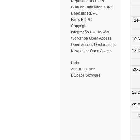
Regulamento RDPC
Guia do Utilizador RDPC
Depósito RDPC
Faq's RDPC
24-
Copyright
Integração CV DeGóis
Workshop Open Access
10-
Open Access Declarations
18-
Newsletter Open Access
Help
About Dspace
20-
DSpace Software
12-
26-
D