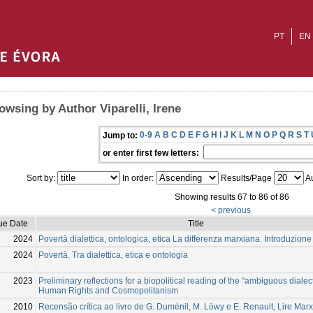
PT
EN
owsing by Author Viparelli, Irene
0-9
A
B
C
D
E
F
G
H
I
J
K
L
M
N
O
P
Q
R
S
T
Jump to:
or enter first few letters:
Sort by:
In order:
Results/Page
Au
Showing results 67 to 86 of 86
< previous
ue Date
Title
2024
Povertà dialettica, ontologica, etica La differenza marxiana. Introduzione
2024
Povertà. Tra dialettica, etica e ontologia
2023
Preliminary reflections for a biopolitical reading of the “ambiguous dialect
Human Rights and Cosmopolitanism
2010
Recensão crítica ao livro de G. Duménil, M. Löwy e E. Renault, Lire Marx