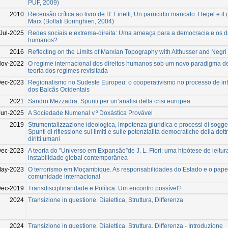
PUF, 2009)
2010
Recensão crítica ao livro de R. Finelli, Un parricidio mancato. Hegel e il
Marx (Bollati Boringhieri, 2004)
Jul-2025
Redes sociais e extrema-direita: Uma ameaça para a democracia e os di
humanos?
2016
Reflecting on the Limits of Marxian Topography with Althusser and Negri
Nov-2022
O regime internacional dos direitos humanos sob um novo paradigma de
teoria dos regimes revisitada
Dec-2023
Regionalismo no Sudeste Europeu: o cooperativismo no processo de in
dos Balcãs Ocidentais
2021
Sandro Mezzadra. Spunti per un’analisi della crisi europea
Jun-2025
A Sociedade Numenal v.º Doxástica Provável
2019
Strumentalizzazione ideologica, impotenza giuridica e processi di sogge
Spunti di riflessione sui limiti e sulle potenzialità democratiche della dott
diritti umani
Dec-2023
A teoria do ”Universo em Expansão”de J. L. Fiori: uma hipótese de leitur
instabilidade global contemporânea
May-2023
O terrorismo em Moçambique. As responsabilidades do Estado e o pape
comunidade internacional
ec-2019
Transdisciplinaridade e Política. Um encontro possível?
2024
Transizione in questione. Dialettica, Struttura, Differenza
2024
Transizione in questione. Dialettica, Struttura, Differenza - Introduzione