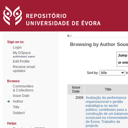
/
Sign on to:
Browsing by Author Sous
Login
My DSpace
Jump 
authorized users
Edit Profile
or ent
Receive email
updates
Sort by:
I
Browse
Communities
Issue
Title
& Collections
Date
Issue Date
2009
Avaliação da performance
Author
organizacional e gestão
estratégica no sector
Title
público; contributos para a
Subject
construção de um balance
scorecard na Universidade
de Évora: Trabalho de
Helps
projecto