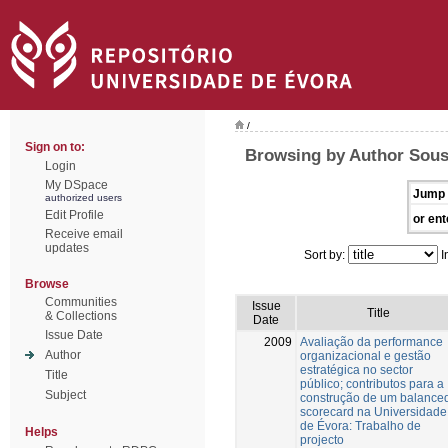
/
Sign on to:
Browsing by Author Sous
Login
My DSpace
Jump 
authorized users
Edit Profile
or ent
Receive email
updates
Sort by:
I
Browse
Communities
Issue
Title
& Collections
Date
Issue Date
2009
Avaliação da performance
Author
organizacional e gestão
estratégica no sector
Title
público; contributos para a
Subject
construção de um balance
scorecard na Universidade
de Évora: Trabalho de
Helps
projecto