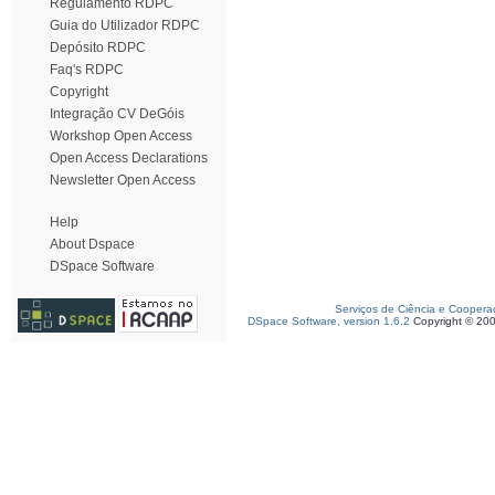
Regulamento RDPC
Guia do Utilizador RDPC
Depósito RDPC
Faq's RDPC
Copyright
Integração CV DeGóis
Workshop Open Access
Open Access Declarations
Newsletter Open Access
Help
About Dspace
DSpace Software
Serviços de Ciência e Coopera
DSpace Software, version 1.6.2
Copyright © 20