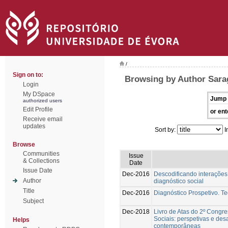
/
Sign on to:
Browsing by Author Sara
Login
My DSpace
Jump 
authorized users
Edit Profile
or ent
Receive email
updates
Sort by:
I
Browse
Communities
Issue
& Collections
Date
Issue Date
Dec-2016
Descodificando interações 
Author
diagnóstico social
Title
Dec-2016
Diagnóstico Prospetivo. Te
Subject
Dec-2018
Livro de Atas do 2º Congr
Sociais: perspetivas e de
Helps
contemporâneas