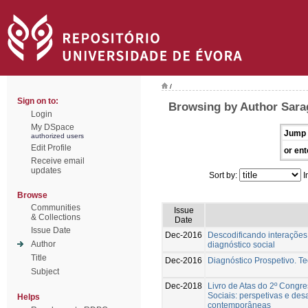
/
Sign on to:
Browsing by Author Sara
Login
My DSpace
Jump 
authorized users
Edit Profile
or ent
Receive email
updates
Sort by:
I
Browse
Communities
Issue
& Collections
Date
Issue Date
Dec-2016
Descodificando interações 
Author
diagnóstico social
Title
Dec-2016
Diagnóstico Prospetivo. Te
Subject
Dec-2018
Livro de Atas do 2º Congr
Sociais: perspetivas e de
Helps
contemporâneas