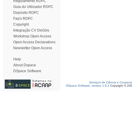
Regulamento RDPC
Guia do Utilizador RDPC
Depósito RDPC
Faq's RDPC
Copyright
Integração CV DeGóis
Workshop Open Access
Open Access Declarations
Newsletter Open Access
Help
About Dspace
DSpace Software
Serviços de Ciência e Coopera
DSpace Software, version 1.6.2
Copyright © 20