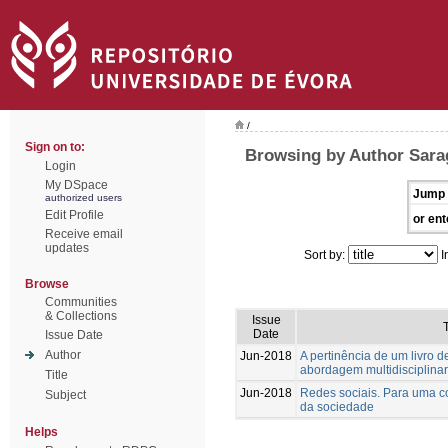
/
Sign on to:
Browsing by Author Sara
Login
My DSpace
Jump 
authorized users
Edit Profile
or ent
Receive email
updates
Sort by:
I
Browse
Communities
& Collections
Issue
T
Date
Issue Date
Author
Jun-2018
A pertinência de um livro 
abordagem multidisciplinar
Title
Jun-2018
Redes sociais. Para uma c
Subject
da sociedade
Helps