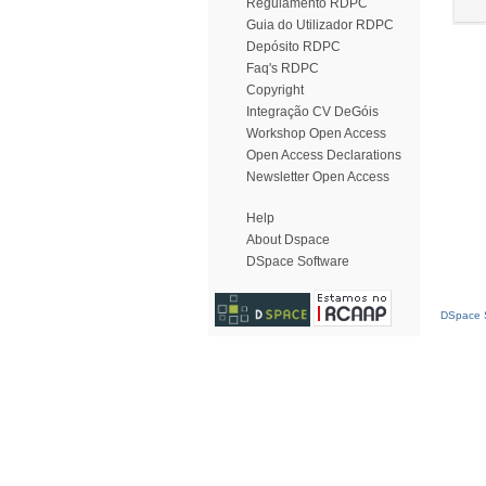
Regulamento RDPC
Guia do Utilizador RDPC
Depósito RDPC
Faq's RDPC
Copyright
Integração CV DeGóis
Workshop Open Access
Open Access Declarations
Newsletter Open Access
Help
About Dspace
DSpace Software
DSpace S