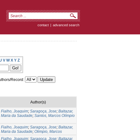
contact
|
advanced search
U
V
W
X
Y
Z
thors/Record:
Author(s)
Fialho, Joaquim
;
Saragoça, Jose
;
Baltazar,
Maria da Saudade
;
Santos, Marcos Olímpio
Fialho, Joaquim
;
Saragoça, Jose
;
Baltazar,
Maria da Saudade
;
Olimpio, Marcos
Fialho, Joaquim
;
Saragoça, Jose
;
Baltazar,