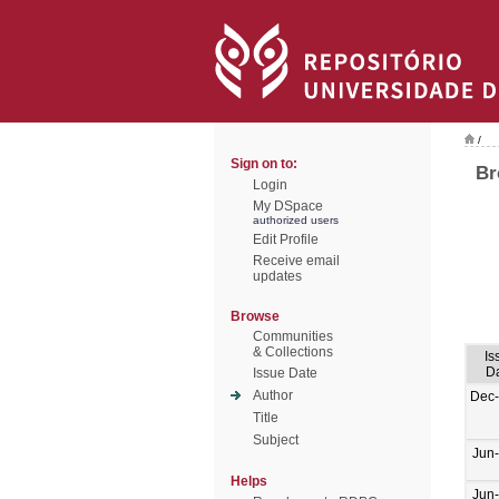
/
Sign on to:
Br
Login
My DSpace
authorized users
Edit Profile
Receive email
updates
Browse
Communities
& Collections
Is
D
Issue Date
Author
Dec
Title
Subject
Jun
Helps
Jun