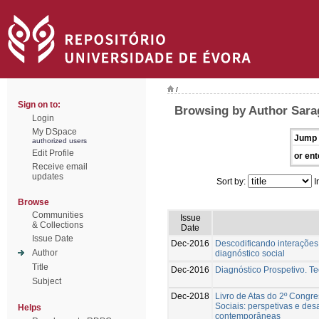
/
Sign on to:
Browsing by Author Sara
Login
My DSpace
Jump 
authorized users
Edit Profile
or ent
Receive email
updates
Sort by:
I
Browse
Communities
Issue
& Collections
Date
Issue Date
Dec-2016
Descodificando interações 
Author
diagnóstico social
Title
Dec-2016
Diagnóstico Prospetivo. Te
Subject
Dec-2018
Livro de Atas do 2º Congr
Sociais: perspetivas e de
Helps
contemporâneas