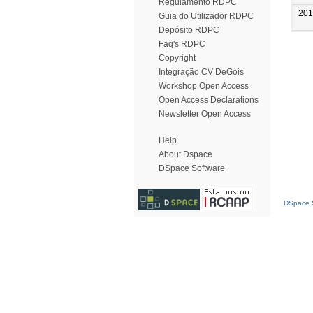
Regulamento RDPC
201
Guia do Utilizador RDPC
Depósito RDPC
Faq's RDPC
Copyright
Integração CV DeGóis
Workshop Open Access
Open Access Declarations
Newsletter Open Access
Help
About Dspace
DSpace Software
DSpace S