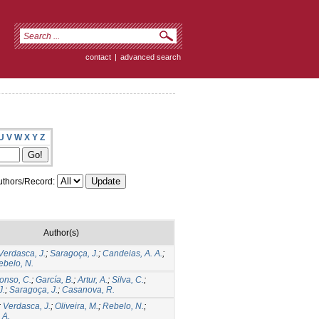
contact
|
advanced search
U
V
W
X
Y
Z
thors/Record:
Author(s)
Verdasca, J.
;
Saragoça, J.
;
Candeias, A. A.
;
ebelo, N.
onso, C.
;
García, B.
;
Artur, A.
;
Silva, C.
;
J.
;
Saragoça, J.
;
Casanova, R.
;
Verdasca, J.
;
Oliveira, M.
;
Rebelo, N.
;
 A.