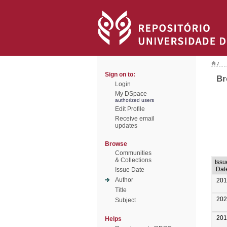
/
Sign on to:
Br
Login
My DSpace
authorized users
Edit Profile
Receive email
updates
Browse
Communities
& Collections
Issu
Dat
Issue Date
Author
201
Title
202
Subject
201
Helps