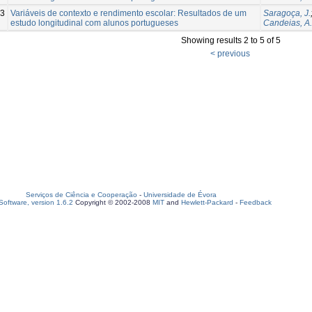
3
Variáveis de contexto e rendimento escolar: Resultados de um
Saragoça, J.
estudo longitudinal com alunos portugueses
Candeias, A.
Showing results 2 to 5 of 5
< previous
Serviços de Ciência e Cooperação
-
Universidade de Évora
oftware, version 1.6.2
Copyright © 2002-2008
MIT
and
Hewlett-Packard
-
Feedback