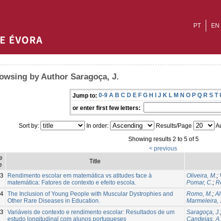
PT
EN
owsing by Author Saragoça, J.
0-9
A
B
C
D
E
F
G
H
I
J
K
L
M
N
O
P
Q
R
S
T
Jump to:
or enter first few letters:
Sort by:
In order:
Results/Page
Au
Showing results 2 to 5 of 5
< previous
e
Title
e
3
Rendimento escolar em matemática vs atitudes face à
Oliveira, M.
;
matemática: Fatores de contexto e efeito escola.
Pomar, C.
;
R
4
The Inclusion of Young People with Muscular Dystrophies and
Romo, M.
;
Al
Other Rare Diseases in Education.
Marmeleira, 
3
Variáveis de contexto e rendimento escolar: Resultados de um
Saragoça, J.
estudo longitudinal com alunos portugueses
Candeias, A.