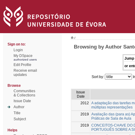
/
Sign on to:
Browsing by Author Sant
Login
My DSpace
Jump 
authorized users
Edit Profile
or ent
Receive email
updates
Sort by:
I
Browse
Communities
Issue
& Collections
Date
Issue Date
2012
A adaptação das tarefas 
Author
múltiplas representações
Title
2019
Avaliação das (para as) A
Práticas de Sala de Aula
Subject
2019
CONCEITOS-CHAVE DO 
PORTUGUÊS SOBRE A S
Helps