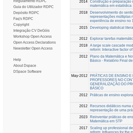
Regulamento RDPC
2014
Construção e preparação 
matemática em estatística:
Guia do Utilizador RDPC
2018
Desenvolvimento do sentid
Depósito RDPC
representações múltiplas 
Faq's RDPC
experiência de ensino no 1
Copyright
2015
Developing statistical lite
Integração CV DeGóis
Workshop Open Access
2012
Explorar tarefas matemáti
Open Access Declarations
2018
A large scale cascade mode
Newsletter Open Access
reform: Interactive factor of
2012
Plano da Matemática e No
Help
Básico - Relatório Final 
About Dspace
DSpace Software
May-2012
PRÁTICAS DE ENSINO E
PROFESSORES NO CONT
GENERALIZAÇÃO DO PR
BÁSICO
2012
Práticas de ensino explora
2012
Recursos didáticos numa au
representação de uma prá
2023
Reinventar práticas de en
Matemática em STP
2017
Scaling up professional d
reform: Influences for the m