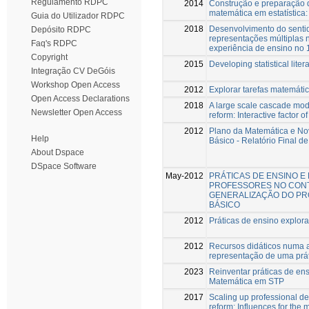
Regulamento RDPC
2014
Construção e preparação 
matemática em estatística:
Guia do Utilizador RDPC
2018
Desenvolvimento do sentid
Depósito RDPC
representações múltiplas 
Faq's RDPC
experiência de ensino no 1
Copyright
2015
Developing statistical lite
Integração CV DeGóis
Workshop Open Access
2012
Explorar tarefas matemáti
Open Access Declarations
2018
A large scale cascade mode
Newsletter Open Access
reform: Interactive factor of
2012
Plano da Matemática e No
Help
Básico - Relatório Final 
About Dspace
DSpace Software
May-2012
PRÁTICAS DE ENSINO E
PROFESSORES NO CONT
GENERALIZAÇÃO DO PR
BÁSICO
2012
Práticas de ensino explora
2012
Recursos didáticos numa au
representação de uma prá
2023
Reinventar práticas de en
Matemática em STP
2017
Scaling up professional d
reform: Influences for the m