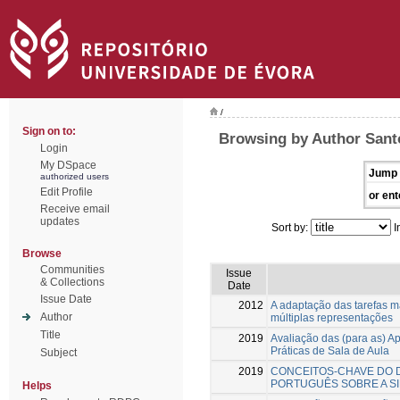
/
Sign on to:
Browsing by Author Sant
Login
My DSpace
Jump 
authorized users
Edit Profile
or ent
Receive email
updates
Sort by:
I
Browse
Communities
Issue
& Collections
Date
Issue Date
2012
A adaptação das tarefas 
Author
múltiplas representações
Title
2019
Avaliação das (para as) A
Práticas de Sala de Aula
Subject
2019
CONCEITOS-CHAVE DO 
PORTUGUÊS SOBRE A S
Helps