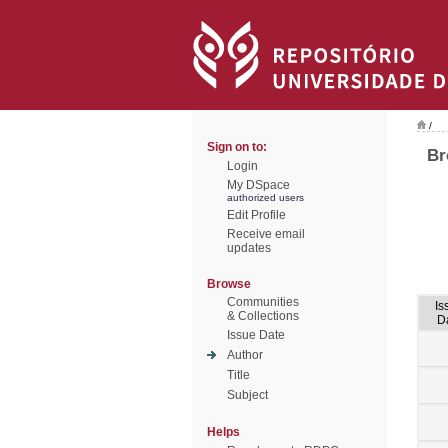
/
Sign on to:
Br
Login
My DSpace
authorized users
Edit Profile
Receive email
updates
Browse
Communities
Is
& Collections
D
Issue Date
Author
Title
Subject
Helps