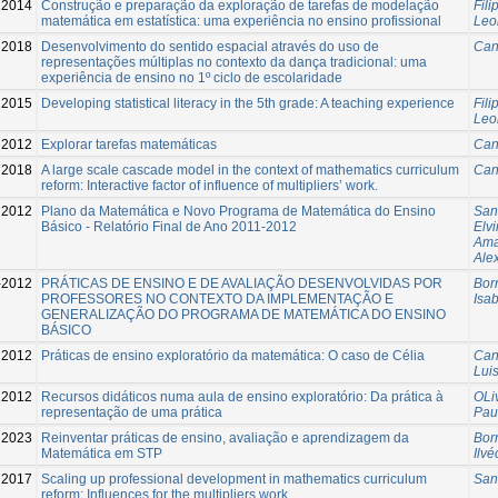
2014
Construção e preparação da exploração de tarefas de modelação
Fili
matemática em estatística: uma experiência no ensino profissional
Leo
2018
Desenvolvimento do sentido espacial através do uso de
Can
representações múltiplas no contexto da dança tradicional: uma
experiência de ensino no 1º ciclo de escolaridade
2015
Developing statistical literacy in the 5th grade: A teaching experience
Fili
Leo
2012
Explorar tarefas matemáticas
Can
2018
A large scale cascade model in the context of mathematics curriculum
Can
reform: Interactive factor of influence of multipliers’ work.
2012
Plano da Matemática e Novo Programa de Matemática do Ensino
San
Básico - Relatório Final de Ano 2011-2012
Elvi
Ama
Ale
-2012
PRÁTICAS DE ENSINO E DE AVALIAÇÃO DESENVOLVIDAS POR
Bor
PROFESSORES NO CONTEXTO DA IMPLEMENTAÇÃO E
Isab
GENERALIZAÇÃO DO PROGRAMA DE MATEMÁTICA DO ENSINO
BÁSICO
2012
Práticas de ensino exploratório da matemática: O caso de Célia
Can
Lui
2012
Recursos didáticos numa aula de ensino exploratório: Da prática à
OLiv
representação de uma prática
Pau
2023
Reinventar práticas de ensino, avaliação e aprendizagem da
Bor
Matemática em STP
Ilvé
2017
Scaling up professional development in mathematics curriculum
San
reform: Influences for the multipliers work