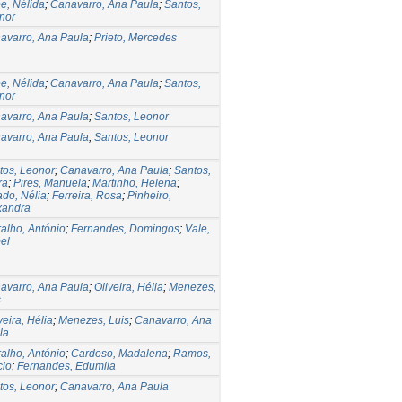
pe, Nélida
;
Canavarro, Ana Paula
;
Santos,
nor
avarro, Ana Paula
;
Prieto, Mercedes
pe, Nélida
;
Canavarro, Ana Paula
;
Santos,
nor
avarro, Ana Paula
;
Santos, Leonor
avarro, Ana Paula
;
Santos, Leonor
tos, Leonor
;
Canavarro, Ana Paula
;
Santos,
ra
;
Pires, Manuela
;
Martinho, Helena
;
do, Nélia
;
Ferreira, Rosa
;
Pinheiro,
xandra
ralho, António
;
Fernandes, Domingos
;
Vale,
el
avarro, Ana Paula
;
Oliveira, Hélia
;
Menezes,
s
eira, Hélia
;
Menezes, Luis
;
Canavarro, Ana
la
ralho, António
;
Cardoso, Madalena
;
Ramos,
cio
;
Fernandes, Edumila
tos, Leonor
;
Canavarro, Ana Paula