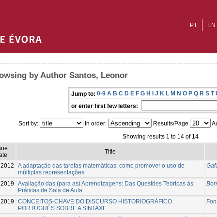
PT
EN
owsing by Author Santos, Leonor
0-9
A
B
C
D
E
F
G
H
I
J
K
L
M
N
O
P
Q
R
S
T
Jump to:
or enter first few letters:
Sort by:
In order:
Results/Page
Au
Showing results 1 to 14 of 14
sue
Title
ate
2012
A adaptação das tarefas matemáticas: como promover o uso de
Gaf
múltiplas representações
2019
Avaliação das (para as) Aprendizagens: Das Questões Teóricas às
Bor
Práticas de Sala de Aula
2019
CONCEITOS-CHAVE DO DISCURSO HISTORIOGRÁFICO
Fon
PORTUGUÊS SOBRE A SINTAXE