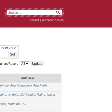
contact
|
advanced search
U
V
W
X
Y
Z
thors/Record:
Author(s)
anhoto, Ana
;
Canavarro, Ana Paula
ralho, António
;
Cid, Marília
;
Fialho, Isabel
seca, Maria do Céu