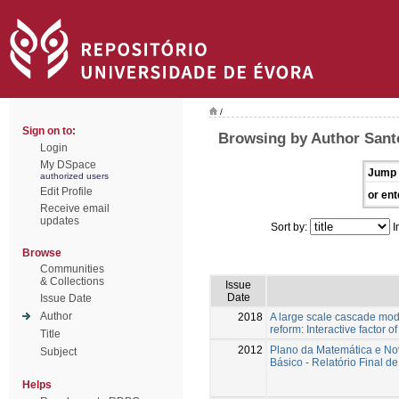
/
Sign on to:
Browsing by Author Sant
Login
My DSpace
Jump 
authorized users
Edit Profile
or ent
Receive email
updates
Sort by:
I
Browse
Communities
& Collections
Issue
Date
Issue Date
Author
2018
A large scale cascade mode
reform: Interactive factor of
Title
2012
Plano da Matemática e No
Subject
Básico - Relatório Final 
Helps