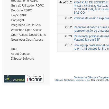
Regulamento RDPC
May-2012
PRÁTICAS DE ENSINO E
Guia do Utilizador RDPC
PROFESSORES NO CONT
GENERALIZAÇÃO DO PR
Depósito RDPC
BÁSICO
Faq's RDPC
2012
Práticas de ensino explora
Copyright
Integração CV DeGóis
2012
Recursos didáticos numa au
Workshop Open Access
representação de uma prá
Open Access Declarations
2023
Reinventar práticas de en
Matemática em STP
Newsletter Open Access
2017
Scaling up professional d
reform: Influences for the m
Help
About Dspace
DSpace Software
Serviços de Ciência e Coopera
DSpace Software, version 1.6.2
Copyright © 20