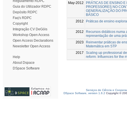
Regulamento RDPC
May-2012
PRÁTICAS DE ENSINO E
Guia do Utilizador RDPC
PROFESSORES NO CONT
GENERALIZAÇÃO DO PR
Depósito RDPC
BÁSICO
Faq's RDPC
2012
Práticas de ensino explora
Copyright
Integração CV DeGóis
2012
Recursos didáticos numa au
Workshop Open Access
representação de uma prá
Open Access Declarations
2023
Reinventar práticas de en
Matemática em STP
Newsletter Open Access
2017
Scaling up professional d
reform: Influences for the m
Help
About Dspace
DSpace Software
Serviços de Ciência e Coopera
DSpace Software, version 1.6.2
Copyright © 20