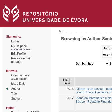
/
Sign on to:
Browsing by Author Sant
Login
My DSpace
Jump 
authorized users
Edit Profile
or ent
Receive email
updates
Sort by:
I
Browse
Communities
& Collections
Issue
Date
Issue Date
Author
2018
A large scale cascade mode
reform: Interactive factor of
Title
2012
Plano da Matemática e No
Subject
Básico - Relatório Final 
Helps