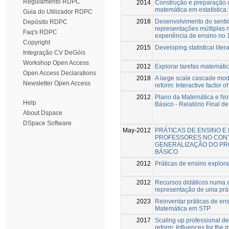
Regulamento RDPC
2014
Construção e preparação 
matemática em estatística:
Guia do Utilizador RDPC
2018
Desenvolvimento do sentid
Depósito RDPC
representações múltiplas 
Faq's RDPC
experiência de ensino no 1
Copyright
2015
Developing statistical lite
Integração CV DeGóis
Workshop Open Access
2012
Explorar tarefas matemáti
Open Access Declarations
2018
A large scale cascade mode
Newsletter Open Access
reform: Interactive factor of
2012
Plano da Matemática e No
Help
Básico - Relatório Final 
About Dspace
DSpace Software
May-2012
PRÁTICAS DE ENSINO E
PROFESSORES NO CONT
GENERALIZAÇÃO DO PR
BÁSICO
2012
Práticas de ensino explora
2012
Recursos didáticos numa au
representação de uma prá
2023
Reinventar práticas de en
Matemática em STP
2017
Scaling up professional d
reform: Influences for the m