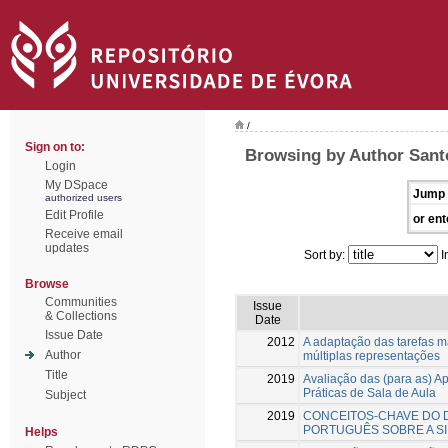
/
Sign on to:
Browsing by Author Sant
Login
My DSpace
Jump 
authorized users
Edit Profile
or ent
Receive email
updates
Sort by:
I
Browse
Communities
Issue
& Collections
Date
Issue Date
2012
A adaptação das tarefas 
Author
múltiplas representações
Title
2019
Avaliação das (para as) A
Práticas de Sala de Aula
Subject
2019
CONCEITOS-CHAVE DO 
PORTUGUÊS SOBRE A S
Helps