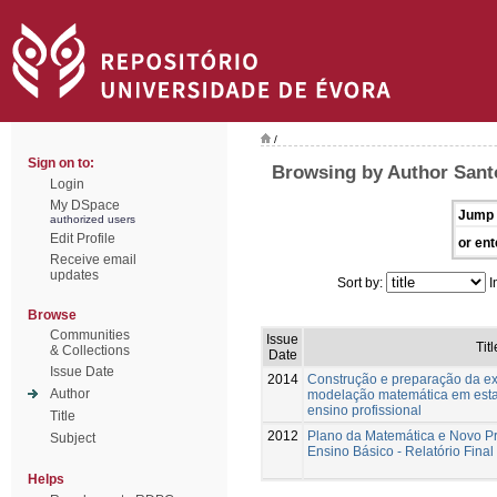
/
Sign on to:
Browsing by Author Santo
Login
My DSpace
Jump 
authorized users
Edit Profile
or ent
Receive email
updates
Sort by:
I
Browse
Communities
Issue
Titl
& Collections
Date
Issue Date
2014
Construção e preparação da ex
Author
modelação matemática em estat
ensino profissional
Title
2012
Plano da Matemática e Novo P
Subject
Ensino Básico - Relatório Fina
Helps