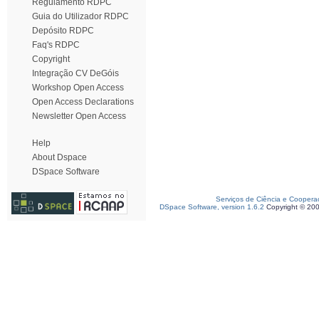
Regulamento RDPC
Guia do Utilizador RDPC
Depósito RDPC
Faq's RDPC
Copyright
Integração CV DeGóis
Workshop Open Access
Open Access Declarations
Newsletter Open Access
Help
About Dspace
DSpace Software
Serviços de Ciência e Coopera
DSpace Software, version 1.6.2
Copyright © 20