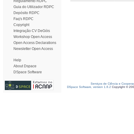
Regulamento RDPC
Guia do Utilizador RDPC
Depósito RDPC
Faq's RDPC
Copyright
Integração CV DeGóis
Workshop Open Access
Open Access Declarations
Newsletter Open Access
Help
About Dspace
DSpace Software
Serviços de Ciência e Coopera
DSpace Software, version 1.6.2
Copyright © 20