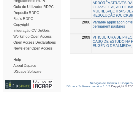
Regulamento RDPC
ARBÓREA ATRAVÉS DA
Guia do Utilizador RDPC
CLASSIFICAÇÃO DE I
MULTIESPECTRAIS DE 
Depósito RDPC
RESOLUÇÃO (QUICKBI
Faq's RDPC
2006
Variable application of fer
Copyright
permanent pastures
Integração CV DeGóis
Workshop Open Access
2009
VITICULTURA DE PREC
CASO DE ESTUDO NA
Open Access Declarations
EUGÉNIO DE ALMEIDA,
Newsletter Open Access
Help
About Dspace
DSpace Software
Serviços de Ciência e Coopera
DSpace Software, version 1.6.2
Copyright © 20