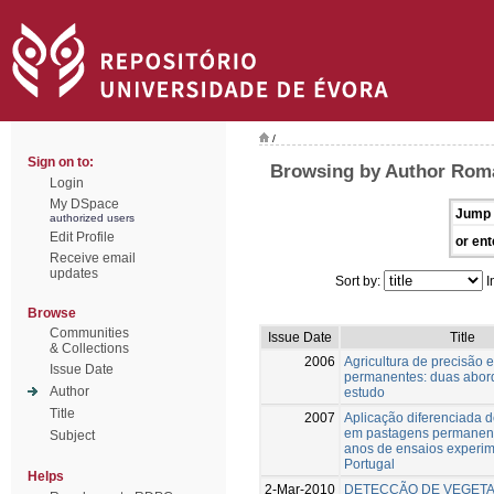
/
Sign on to:
Browsing by Author Rom
Login
My DSpace
Jump 
authorized users
Edit Profile
or ent
Receive email
updates
Sort by:
I
Browse
Communities
Issue Date
Title
& Collections
2006
Agricultura de precisão
Issue Date
permanentes: duas abo
Author
estudo
Title
2007
Aplicação diferenciada de
em pastagens permanent
Subject
anos de ensaios experi
Portugal
Helps
2-Mar-2010
DETECÇÃO DE VEGET