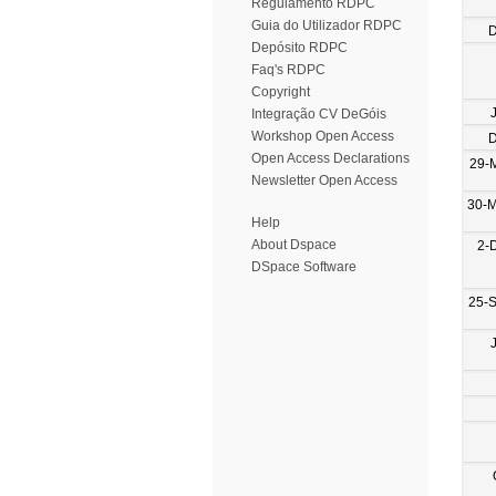
Regulamento RDPC
Guia do Utilizador RDPC
D
Depósito RDPC
Faq's RDPC
Copyright
Integração CV DeGóis
Workshop Open Access
D
Open Access Declarations
29-
Newsletter Open Access
30-
Help
About Dspace
2-
DSpace Software
25-