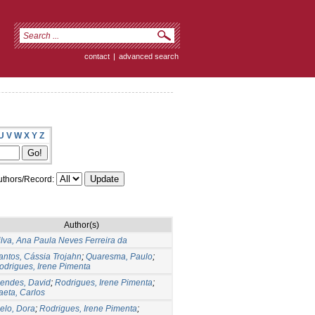
contact
|
advanced search
U
V
W
X
Y
Z
thors/Record:
Author(s)
ilva, Ana Paula Neves Ferreira da
antos, Cássia Trojahn
;
Quaresma, Paulo
;
odrigues, Irene Pimenta
endes, David
;
Rodrigues, Irene Pimenta
;
aeta, Carlos
elo, Dora
;
Rodrigues, Irene Pimenta
;