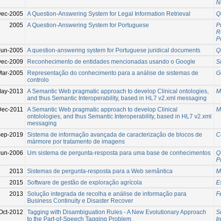
N
ec-2005
A Question-Answering System for Legal Information Retrieval
Q
2005
A Question-Answering System for Portuguese
P
R
P
Jun-2005
A question-answering system for Portuguese juridical documents
Q
ec-2009
Reconhecimento de entidades mencionadas usando o Google
S
Mar-2005
Representação do conhecimento para a análise de sistemas de
G
controlo
May-2013
A Semantic Web pragmatic approach to develop Clinical ontologies,
M
and thus Semantic Interoperability, based in HL7 v2.xml messaging
Dec-2011
A Semantic Web pragmatic approach to develop Clinical
M
ontolologies, and thus Semantic Interoperability, based in HL7 v2.xml
messaging
Sep-2019
Sistema de informação avançada de caracterização de blocos de
C
mármore por tratamento de imagens
Jun-2006
Um sistema de pergunta-resposta para uma base de conhecimentos
Q
P
2013
Sistemas de pergunta-resposta para a Web semântica
M
2015
Software de gestão de exploração agrícola
E
2013
Solução integrada de recolha e análise de informação para
F
Business Continuity e Disaster Recover
Oct-2012
Tagging with Disambiguation Rules - A New Evolutionary Approach
S
to the Part-of-Speech Tagging Problem
I