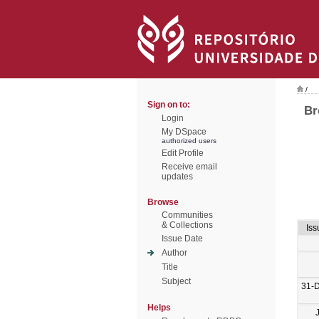
/
Sign on to:
Br
Login
My DSpace
authorized users
Edit Profile
Receive email
updates
Browse
Communities
& Collections
Iss
Issue Date
Author
Title
Subject
31-
Helps