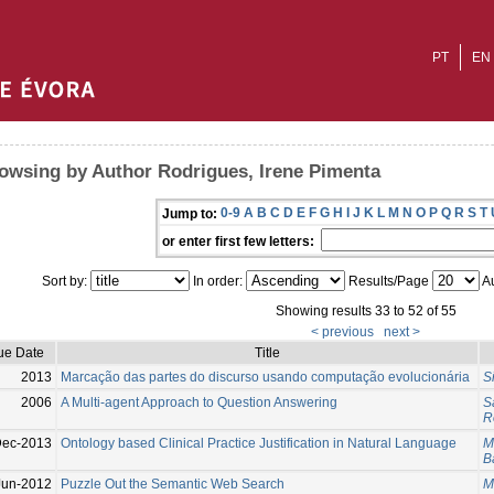
PT
EN
owsing by Author Rodrigues, Irene Pimenta
0-9
A
B
C
D
E
F
G
H
I
J
K
L
M
N
O
P
Q
R
S
T
Jump to:
or enter first few letters:
Sort by:
In order:
Results/Page
Au
Showing results 33 to 52 of 55
< previous
next >
ue Date
Title
2013
Marcação das partes do discurso usando computação evolucionária
S
2006
A Multi-agent Approach to Question Answering
S
R
Dec-2013
Ontology based Clinical Practice Justification in Natural Language
M
B
Jun-2012
Puzzle Out the Semantic Web Search
M