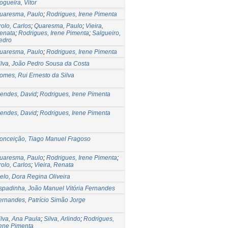
ogueira, Vitor
uaresma, Paulo
;
Rodrigues, Irene Pimenta
rolo, Carlos
;
Quaresma, Paulo
;
Vieira,
enata
;
Rodrigues, Irene Pimenta
;
Salgueiro,
edro
uaresma, Paulo
;
Rodrigues, Irene Pimenta
ilva, João Pedro Sousa da Costa
omes, Rui Ernesto da Silva
endes, David
;
Rodrigues, Irene Pimenta
endes, David
;
Rodrigues, Irene Pimenta
onceição, Tiago Manuel Fragoso
uaresma, Paulo
;
Rodrigues, Irene Pimenta
;
rolo, Carlos
;
Vieira, Renata
elo, Dora Regina Oliveira
spadinha, João Manuel Vitória Fernandes
ernandes, Patrício Simão Jorge
ilva, Ana Paula
;
Silva, Arlindo
;
Rodrigues,
rene Pimenta