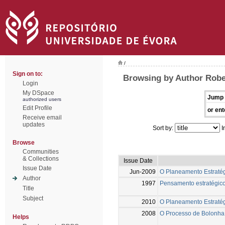
/
Sign on to:
Browsing by Author Robe
Login
My DSpace
Jump 
authorized users
Edit Profile
or ent
Receive email
updates
Sort by:
I
Browse
Communities
& Collections
Issue Date
Issue Date
Jun-2009
O Planeamento Estratég
Author
1997
Pensamento estratégico
Title
Subject
2010
O Planeamento Estratég
2008
O Processo de Bolonha
Helps