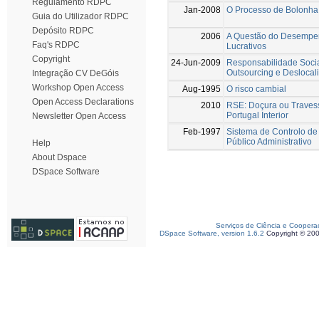
Regulamento RDPC
Jan-2008
O Processo de Bolonha 
Guia do Utilizador RDPC
Depósito RDPC
2006
A Questão do Desempe
Faq's RDPC
Lucrativos
Copyright
24-Jun-2009
Responsabilidade Socia
Outsourcing e Deslocal
Integração CV DeGóis
Workshop Open Access
Aug-1995
O risco cambial
Open Access Declarations
2010
RSE: Doçura ou Trave
Portugal Interior
Newsletter Open Access
Feb-1997
Sistema de Controlo de
Público Administrativo
Help
About Dspace
DSpace Software
Serviços de Ciência e Coopera
DSpace Software, version 1.6.2
Copyright © 20