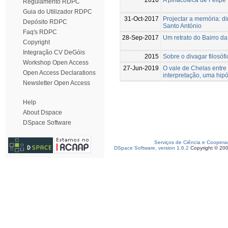
Regulamento RDPC
Guia do Utilizador RDPC
31-Oct-2017
Projectar a memória: d
Depósito RDPC
Santo António
Faq's RDPC
28-Sep-2017
Um retrato do Bairro d
Copyright
Integração CV DeGóis
2015
Sobre o divagar filosóf
Workshop Open Access
27-Jun-2019
O vale de Chelas entre
Open Access Declarations
interpretação, uma hip
Newsletter Open Access
Help
About Dspace
DSpace Software
Serviços de Ciência e Coopera
DSpace Software, version 1.6.2
Copyright © 20