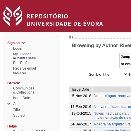
/
Sign on to:
Browsing by Author River
Login
My DSpace
Jump 
authorized users
Edit Profile
or ent
Receive email
updates
Sort by:
I
Browse
Communities
Issue Date
& Collections
15-Nov-2018
Jardim d'água: reactiva
Issue Date
Author
17-Feb-2016
A nova realidade das m
Title
13-Oct-2015
Novas medidas para um t
Subject
implementação de sist
14-Dec-2017
A pedra na arquitectur
Helps
2016
A pinacoteca de Felipe