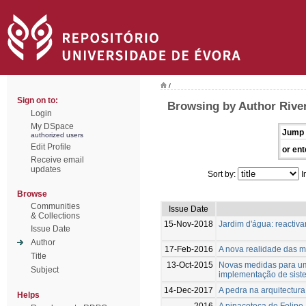
/
Sign on to:
Browsing by Author River
Login
My DSpace
Jump 
authorized users
Edit Profile
or ent
Receive email
updates
Sort by:
I
Browse
Communities
Issue Date
& Collections
15-Nov-2018
Jardim d'água: reactiva
Issue Date
Author
17-Feb-2016
A nova realidade das m
Title
13-Oct-2015
Novas medidas para um t
Subject
implementação de sist
14-Dec-2017
A pedra na arquitectur
Helps
2016
A pinacoteca de Felipe