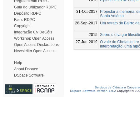
Regulamento RDPC
Guia do Utilizador RDPC
31-Oct-2017
Projectar a memória: d
Depósito RDPC
Santo António
Faq's RDPC
28-Sep-2017
Um retrato do Bairro d
Copyright
Integração CV DeGóis
2015
Sobre o divagar filosóf
Workshop Open Access
27-Jun-2019
O vale de Chelas entre
Open Access Declarations
interpretação, uma hip
Newsletter Open Access
Help
About Dspace
DSpace Software
Serviços de Ciência e Coopera
DSpace Software, version 1.6.2
Copyright © 20