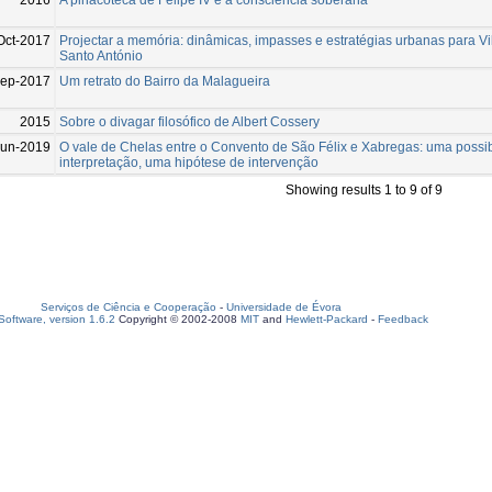
Oct-2017
Projectar a memória: dinâmicas, impasses e estratégias urbanas para Vi
Santo António
Sep-2017
Um retrato do Bairro da Malagueira
2015
Sobre o divagar filosófico de Albert Cossery
Jun-2019
O vale de Chelas entre o Convento de São Félix e Xabregas: uma possib
interpretação, uma hipótese de intervenção
Showing results 1 to 9 of 9
Serviços de Ciência e Cooperação
-
Universidade de Évora
oftware, version 1.6.2
Copyright © 2002-2008
MIT
and
Hewlett-Packard
-
Feedback