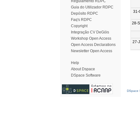
Regulamento RDPC
Guia do Utilizador RDPC
31-
Depósito RDPC
Faq's RDPC
28-
Copyright
Integração CV DeGóis
Workshop Open Access
27-
Open Access Declarations
Newsletter Open Access
Help
About Dspace
DSpace Software
DSpace S