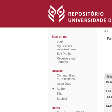
/
Sign on to:
Br
Login
My DSpace
authorized users
Edit Profile
Receive email
updates
Browse
Communities
Iss
& Collections
15-
Issue Date
Author
17-
Title
13-
Subject
14-
Helps