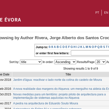
PT
EN
owsing by Author Rivera, Jorge Alberto dos Santos Cro
0-9
A
B
C
D
E
F
G
H
I
J
K
L
M
N
O
P
Q
R
S
T
Jump to:
or enter first few letters:
Sort by:
In order:
Results/Page
Au
Showing results 1 to 9 of 9
ue Date
Title
Nov-2018
Jardim d'água: reactivar o lado norte da colina do castelo de Moura
Feb-2016
A nova realidade das margens do Alqueva: um mergulho na aldeia da Es
Oct-2015
Novas medidas para um território: projeto piloto de arquitectura para a
implementação de sistemas aquícolas no Alqueva
Dec-2017
A pedra na arquitectura de Eduardo Souto Moura
2016
A pinacoteca de Felipe IV e a consciência soberana