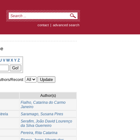
contact
|
advanced search
ce
U
V
W
X
Y
Z
thors/Record:
Author(s)
Fialho, Catarina do Carmo
Janeiro
trela
Saramago, Susana Pires
Serafim, João David Lourenço
da Silva Guerreiro
Pereira, Rita Catarina
Rivera, Jorge Alberto dos