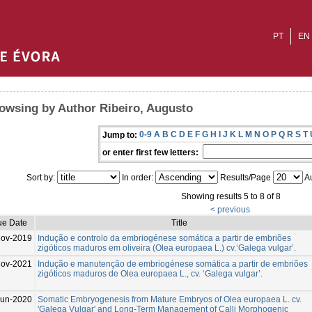
PT
EN
owsing by Author Ribeiro, Augusto
0-9
A
B
C
D
E
F
G
H
I
J
K
L
M
N
O
P
Q
R
S
T
Jump to:
or enter first few letters:
Sort by:
In order:
Results/Page
Au
Showing results 5 to 8 of 8
< previous
ue Date
Title
Nov-2019
Indução e controlo da embriogénese somática a partir de embriões
zigóticos maduros em oliveira (Olea europaea L.) cv.‘Galega vulgar’.
Nov-2021
Indução e manutenção de embriogénese somática a partir de embriões
zigóticos maduros de Olea europaea L., cv. ‘Galega vulgar’.
Jun-2020
Somatic Embryogenesis from Mature Embryos of Olea europaea L. cv.
'Galega Vulgar' and Long-Term Management of Calli Morphogenic