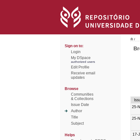
/
Sign on to:
Br
Login
My DSpace
authorized users
Edit Profile
Receive email
updates
Browse
Communities
& Collections
Iss
Issue Date
25-
Author
Title
25-
Subject
17-
Helps