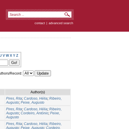
contact
|
advanced search
U
V
W
X
Y
Z
thors/Record:
Author(s)
Pires, Rita
;
Cardoso, Hélia
;
Ribeiro,
Augusto
;
Peixe, Augusto
Pires, Rita
;
Cardoso, Hélia
;
Ribeiro,
Augusto
;
Cordeiro, António
;
Peixe,
Augusto
Pires, Rita
;
Cardoso, Hélia
;
Ribeiro,
Augusto
;
Peixe, Augusto
;
Cordeiro,