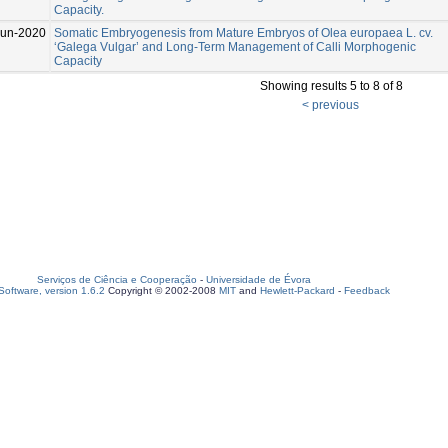
Capacity.
Jun-2020
Somatic Embryogenesis from Mature Embryos of Olea europaea L. cv.
‘Galega Vulgar’ and Long-Term Management of Calli Morphogenic
Capacity
Showing results 5 to 8 of 8
< previous
Serviços de Ciência e Cooperação
-
Universidade de Évora
oftware, version 1.6.2
Copyright © 2002-2008
MIT
and
Hewlett-Packard
-
Feedback