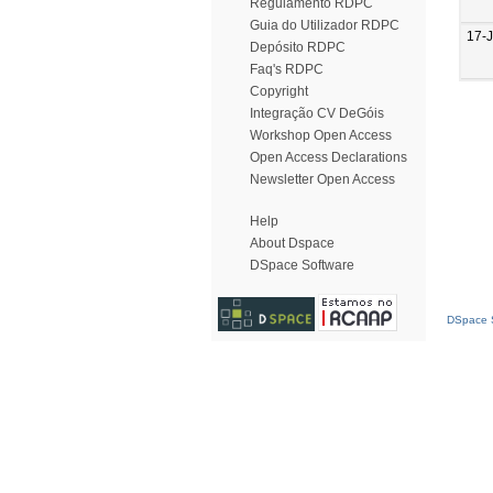
Regulamento RDPC
Guia do Utilizador RDPC
17-
Depósito RDPC
Faq's RDPC
Copyright
Integração CV DeGóis
Workshop Open Access
Open Access Declarations
Newsletter Open Access
Help
About Dspace
DSpace Software
DSpace S