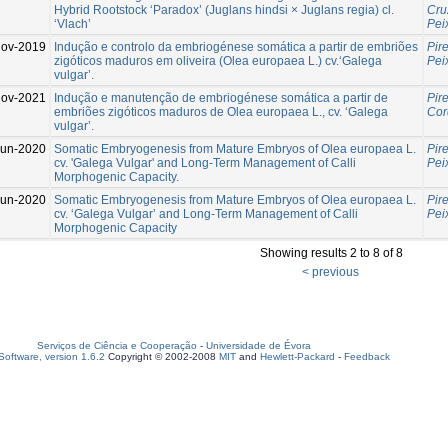
Hybrid Rootstock ‘Paradox’ (Juglans hindsi × Juglans regia) cl.
Cru
‘Vlach’
Pei
Nov-2019
Indução e controlo da embriogénese somática a partir de embriões
Pire
zigóticos maduros em oliveira (Olea europaea L.) cv.‘Galega
Pei
vulgar’.
Nov-2021
Indução e manutenção de embriogénese somática a partir de
Pire
embriões zigóticos maduros de Olea europaea L., cv. ‘Galega
Cor
vulgar’.
Jun-2020
Somatic Embryogenesis from Mature Embryos of Olea europaea L.
Pire
cv. 'Galega Vulgar' and Long-Term Management of Calli
Pei
Morphogenic Capacity.
Jun-2020
Somatic Embryogenesis from Mature Embryos of Olea europaea L.
Pire
cv. ‘Galega Vulgar’ and Long-Term Management of Calli
Pei
Morphogenic Capacity
Showing results 2 to 8 of 8
< previous
Serviços de Ciência e Cooperação
-
Universidade de Évora
oftware, version 1.6.2
Copyright © 2002-2008
MIT
and
Hewlett-Packard
-
Feedback