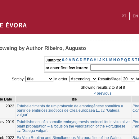
PT
EN
owsing by Author Ribeiro, Augusto
0-9
A
B
C
D
E
F
G
H
I
J
K
L
M
N
O
P
Q
R
S
T
Jump to:
or enter first few letters:
Sort by:
In order:
Results/Page
Au
Showing results 2 to 8 of 8
< previous
ue Date
Title
2022
Estabelecimento de um protocolo de embriogénese somática a
Pire
partir de embriões zigóticos de Olea europaea L., cv. ‘Galega
Cor
vulgar’
Nov-2019
Establishment of a somatic embryogenesis protocol for in vitro olive
Pire
plant propagation – a focus on the valorization of the Portuguese
Pei
cv. 'Galega vulgar'.
Feb-2022
Ex Vitro Rooting and Simultaneous Micrografting of the Walnut
Rib