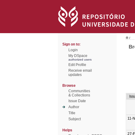
/
Sign on to:
Br
Login
My DSpace
authorized users
Edit Profile
Receive email
updates
Browse
Communities
& Collections
Iss
Issue Date
Author
Title
11-
Subject
Helps
27-