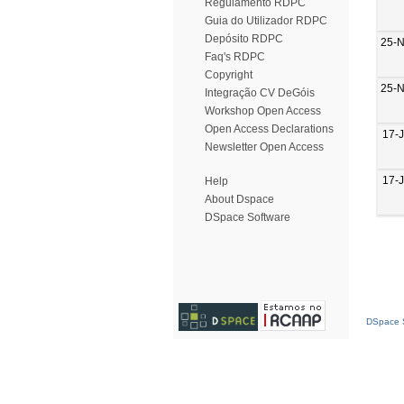
Regulamento RDPC
Guia do Utilizador RDPC
Depósito RDPC
25-
Faq's RDPC
Copyright
25-
Integração CV DeGóis
Workshop Open Access
Open Access Declarations
17-
Newsletter Open Access
17-
Help
About Dspace
DSpace Software
DSpace S