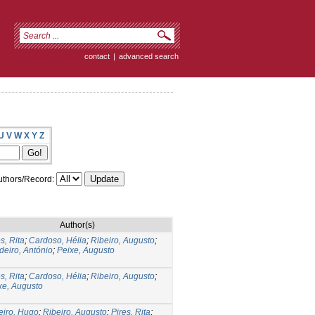
contact
|
advanced search
U
V
W
X
Y
Z
thors/Record:
Author(s)
s, Rita
;
Cardoso, Hélia
;
Ribeiro, Augusto
;
deiro, António
;
Peixe, Augusto
s, Rita
;
Cardoso, Hélia
;
Ribeiro, Augusto
;
xe, Augusto
eiro, Hugo
;
Ribeiro, Augusto
;
Pires, Rita
;