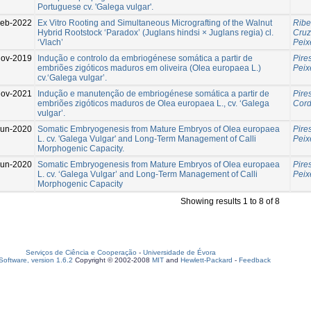
Portuguese cv. 'Galega vulgar'.
Feb-2022
Ex Vitro Rooting and Simultaneous Micrografting of the Walnut
Ribe
Hybrid Rootstock ‘Paradox’ (Juglans hindsi × Juglans regia) cl.
Cruz
‘Vlach’
Peix
Nov-2019
Indução e controlo da embriogénese somática a partir de
Pires
embriões zigóticos maduros em oliveira (Olea europaea L.)
Peix
cv.‘Galega vulgar’.
Nov-2021
Indução e manutenção de embriogénese somática a partir de
Pires
embriões zigóticos maduros de Olea europaea L., cv. ‘Galega
Cord
vulgar’.
Jun-2020
Somatic Embryogenesis from Mature Embryos of Olea europaea
Pires
L. cv. 'Galega Vulgar' and Long-Term Management of Calli
Peix
Morphogenic Capacity.
Jun-2020
Somatic Embryogenesis from Mature Embryos of Olea europaea
Pires
L. cv. ‘Galega Vulgar’ and Long-Term Management of Calli
Peix
Morphogenic Capacity
Showing results 1 to 8 of 8
Serviços de Ciência e Cooperação
-
Universidade de Évora
oftware, version 1.6.2
Copyright © 2002-2008
MIT
and
Hewlett-Packard
-
Feedback