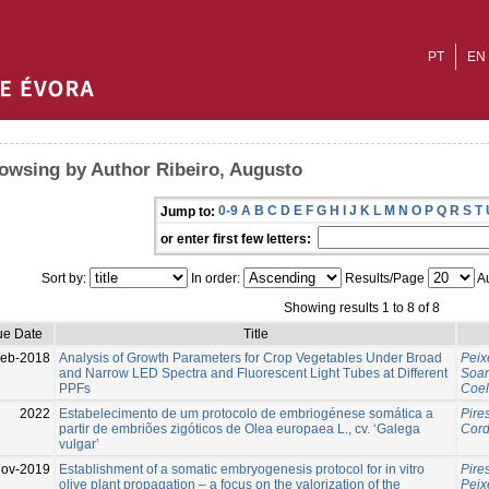
PT
EN
owsing by Author Ribeiro, Augusto
0-9
A
B
C
D
E
F
G
H
I
J
K
L
M
N
O
P
Q
R
S
T
Jump to:
or enter first few letters:
Sort by:
In order:
Results/Page
Au
Showing results 1 to 8 of 8
ue Date
Title
Feb-2018
Analysis of Growth Parameters for Crop Vegetables Under Broad
Peix
and Narrow LED Spectra and Fluorescent Light Tubes at Different
Soar
PPFs
Coel
2022
Estabelecimento de um protocolo de embriogénese somática a
Pires
partir de embriões zigóticos de Olea europaea L., cv. ‘Galega
Cord
vulgar’
Nov-2019
Establishment of a somatic embryogenesis protocol for in vitro
Pires
olive plant propagation – a focus on the valorization of the
Peix