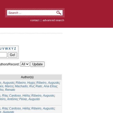
contact
|
advanced search
U
V
W
X
Y
Z
thors/Record:
Author(s)
e, Augusto
;
Ribeiro, Hugo
;
Ribeiro, Augusto
;
es, Marco
;
Machado, Rui
;
Rato, Ana Elisa
;
ho, Renato
, Rita
;
Cardoso, Hélia
;
Ribeiro, Augusto
;
eiro, António
;
Peixe, Augusto
, Rita
;
Cardoso, Hélia
;
Ribeiro, Augusto
;
e, Augusto