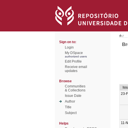
/
Sign on to:
Br
Login
My DSpace
authorized users
Edit Profile
Receive email
updates
Browse
Communities
Iss
& Collections
23-
Issue Date
Author
Title
Subject
11-
Helps