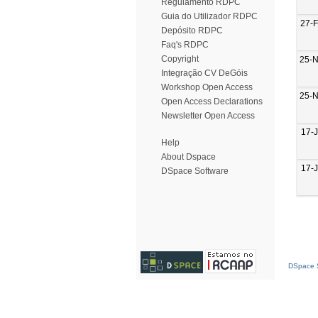
Regulamento RDPC
Guia do Utilizador RDPC
27-
Depósito RDPC
Faq's RDPC
Copyright
25-
Integração CV DeGóis
Workshop Open Access
25-
Open Access Declarations
Newsletter Open Access
17-
Help
About Dspace
17-
DSpace Software
DSpace S