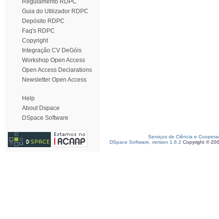
Regulamento RDPC
Guia do Utilizador RDPC
Depósito RDPC
Faq's RDPC
Copyright
Integração CV DeGóis
Workshop Open Access
Open Access Declarations
Newsletter Open Access
Help
About Dspace
DSpace Software
Serviços de Ciência e Coopera
DSpace Software, version 1.6.2
Copyright © 20