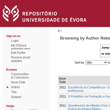
/
Sign on to:
Browsing by Author Rebe
Login
My DSpace
Jump 
authorized users
Edit Profile
or ent
Receive email
updates
Sort by:
I
Browse
Communities
& Collections
Issue
Date
Issue Date
Author
2011
Excelência vs Competência - U
profissional
Title
2011
O Portefólio na Formação e Ava
Subject
2011
Questionário de Atitudes Face 
Helps
jovens do Ensino Básico.