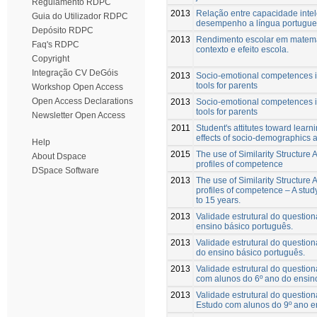
Regulamento RDPC
2013
Relação entre capacidade intel
Guia do Utilizador RDPC
desempenho a língua portugue
Depósito RDPC
2013
Rendimento escolar em matemát
Faq's RDPC
contexto e efeito escola.
Copyright
Integração CV DeGóis
2013
Socio-emotional competences i
tools for parents
Workshop Open Access
Open Access Declarations
2013
Socio-emotional competences i
tools for parents
Newsletter Open Access
2011
Student's attitutes toward lear
effects of socio-demographics a
Help
2015
The use of Similarity Structure A
About Dspace
profiles of competence
DSpace Software
2013
The use of Similarity Structure A
profiles of competence – A stu
to 15 years.
2013
Validade estrutural do question
ensino básico português.
2013
Validade estrutural do questio
do ensino básico português.
2013
Validade estrutural do question
com alunos do 6º ano do ensin
2013
Validade estrutural do questioná
Estudo com alunos do 9º ano e