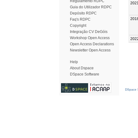
Regulamento RDPC
202
Guia do Utilizador RDPC
Depósito RDPC
201
Faq's RDPC
Copyright
Integração CV DeGóis
Workshop Open Access
202
Open Access Declarations
Newsletter Open Access
Help
About Dspace
DSpace Software
DSpace S