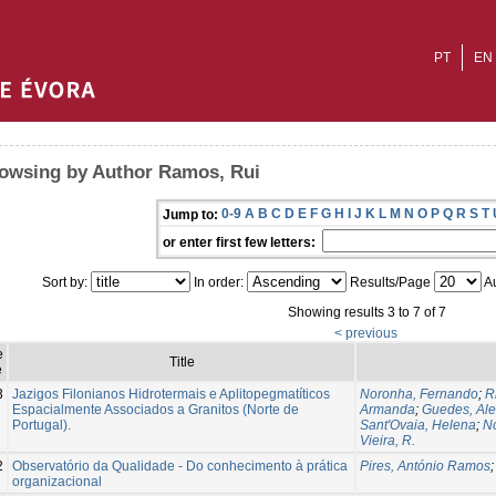
PT
EN
owsing by Author Ramos, Rui
0-9
A
B
C
D
E
F
G
H
I
J
K
L
M
N
O
P
Q
R
S
T
Jump to:
or enter first few letters:
Sort by:
In order:
Results/Page
Au
Showing results 3 to 7 of 7
< previous
e
Title
e
3
Jazigos Filonianos Hidrotermais e Aplitopegmatíticos
Noronha, Fernando
;
R
Espacialmente Associados a Granitos (Norte de
Armanda
;
Guedes, Al
Portugal).
Sant'Ovaia, Helena
;
No
Vieira, R.
2
Observatório da Qualidade - Do conhecimento à prática
Pires, António Ramos
organizacional