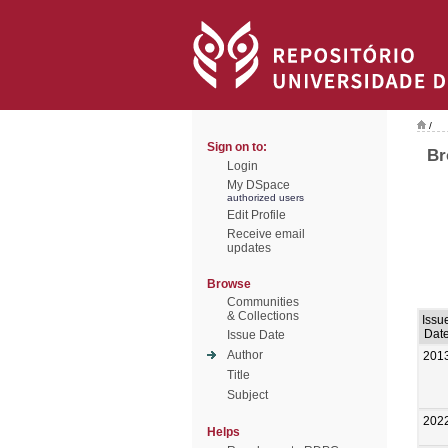
/
Sign on to:
Br
Login
My DSpace
authorized users
Edit Profile
Receive email
updates
Browse
Communities
& Collections
Issu
Dat
Issue Date
Author
201
Title
Subject
202
Helps