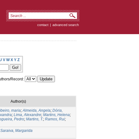
contact
|
advanced search
U
V
W
X
Y
Z
thors/Record:
Author(s)
ibeiro, maria
;
Almeida, Angela
;
Dória,
exandra
;
Lima, Alexandre
;
Martins, Helena
;
gueira, Pedro
;
Martins, T.
;
Ramos, Rui
;
;
Saraiva, Margarida