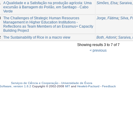
1
A Qualidade e a Satisfação na produção agrícola: Uma
Simões, Elsa
;
Saraiva
excursão à Barragem do Poilão, em Santiago - Cabo
Verde
8
The Challenges of Strategic Human Resources
Jorge, Fátima
;
Silva, 
Management in Higher Education Institutions -
Reflections as Team Members of an Erasmus+ Capacity
Building Project
2
The Sustainability of Rice in a macro view
Both, Adonir
;
Saraiva,
Showing results 3 to 7 of 7
< previous
Serviços de Ciência e Cooperação
-
Universidade de Évora
oftware, version 1.6.2
Copyright © 2002-2008
MIT
and
Hewlett-Packard
-
Feedback