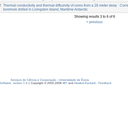
2
Thermal conductivity and thermal diffusivity of cores from a 26 meter deep
Corre
borehole drilled in Livingston Island, Maritime Antarctic
Showing results 3 to 6 of 6
< previous
Serviços de Ciência e Cooperação
-
Universidade de Évora
oftware, version 1.6.2
Copyright © 2002-2008
MIT
and
Hewlett-Packard
-
Feedback