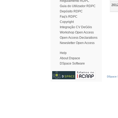
Regulamento RDPC
201
Guia do Utilizador RDPC
Depósito RDPC
Faq's RDPC
Copyright
Integração CV DeGóis
Workshop Open Access
Open Access Declarations
Newsletter Open Access
Help
About Dspace
DSpace Software
DSpace S