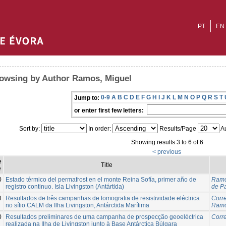
PT
EN
owsing by Author Ramos, Miguel
0-9
A
B
C
D
E
F
G
H
I
J
K
L
M
N
O
P
Q
R
S
T
Jump to:
or enter first few letters:
Sort by:
In order:
Results/Page
Au
Showing results 3 to 6 of 6
< previous
e
Title
e
0
Estado térmico del permafrost en el monte Reina Sofía, primer año de
Ramo
registro continuo. Isla Livingston (Antártida)
de Pa
4
Resultados de três campanhas de tomografia de resistividade eléctrica
Corre
no sítio CALM da Ilha Livingston, Antárctida Marítima
Ramo
0
Resultados preliminares de uma campanha de prospecção geoeléctrica
Corre
realizada na Ilha de Livingston junto à Base Antárctica Búlgara