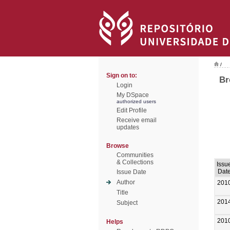
/
Sign on to:
Br
Login
My DSpace
authorized users
Edit Profile
Receive email
updates
Browse
Communities
& Collections
Issu
Dat
Issue Date
Author
201
Title
201
Subject
201
Helps