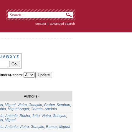
contact
|
advanced search
U
V
W
X
Y
Z
thors/Record:
Author(s)
s, Miguel
;
Vieira, Gonçalo
;
Gruber, Stephan
;
blo, Miguel Angel
;
Correia, António
ia, Antonio
;
Rocha, João
;
Vieira, Gonçalo
;
s, Miguel
ia, António
;
Vieira, Gonçalo
;
Ramos, Miguel