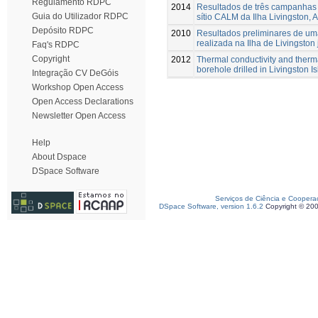
Regulamento RDPC
2014
Resultados de três campanhas d
Guia do Utilizador RDPC
sítio CALM da Ilha Livingston, 
Depósito RDPC
2010
Resultados preliminares de u
realizada na Ilha de Livingston
Faq's RDPC
Copyright
2012
Thermal conductivity and therma
borehole drilled in Livingston I
Integração CV DeGóis
Workshop Open Access
Open Access Declarations
Newsletter Open Access
Help
About Dspace
DSpace Software
Serviços de Ciência e Coopera
DSpace Software, version 1.6.2
Copyright © 20