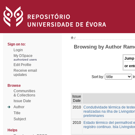
/
Sign on to:
Browsing by Author Ramo
Login
My DSpace
Jump 
authorized users
Edit Profile
or ent
Receive email
updates
Sort by:
I
Browse
Communities
& Collections
Issue
Date
Issue Date
Author
2010
Condutividade térmica de test
realizadas na ilha de Livingsto
Title
preliminares
Subject
2010
Estado térmico del permafrost 
registro continuo. Isla Livingsto
Helps