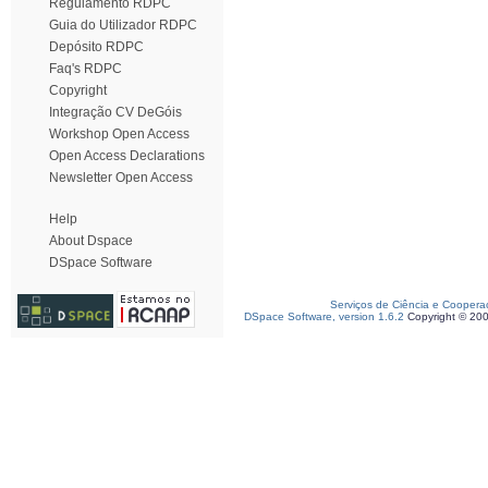
Regulamento RDPC
Guia do Utilizador RDPC
Depósito RDPC
Faq's RDPC
Copyright
Integração CV DeGóis
Workshop Open Access
Open Access Declarations
Newsletter Open Access
Help
About Dspace
DSpace Software
Serviços de Ciência e Coopera
DSpace Software, version 1.6.2
Copyright © 20