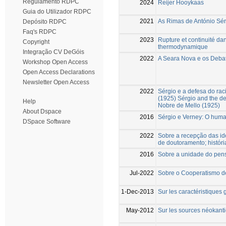
Regulamento RDPC
2024
Reijer Hooykaas
Guia do Utilizador RDPC
2021
As Rimas de António Sér
Depósito RDPC
Faq's RDPC
2023
Rupture et continuité da
Copyright
thermodynamique
Integração CV DeGóis
2022
A Seara Nova e os Deb
Workshop Open Access
Open Access Declarations
Newsletter Open Access
2022
Sérgio e a defesa do ra
(1925) Sérgio and the de
Help
Nobre de Mello (1925)
About Dspace
2016
Sérgio e Verney: O huma
DSpace Software
2022
Sobre a recepção das ide
de doutoramento; história
2016
Sobre a unidade do pens
Jul-2022
Sobre o Cooperatismo
1-Dec-2013
Sur les caractéristiques
May-2012
Sur les sources néokant