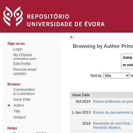
/
Sign on to:
Browsing by Author Prínc
Login
My DSpace
Jump 
authorized users
Edit Profile
or ent
Receive email
updates
Sort by:
I
Browse
Communities
& Collections
Issue Date
Issue Date
Oct-2015
Raízes britânicas do pen
Author
Title
1-Jun-2013
Raízes do pensamento po
Subject
2018
Recensão do livroTime, 
Hermínio Martins,
Helps