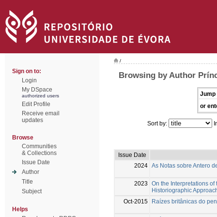
/
Sign on to:
Browsing by Author Prínc
Login
My DSpace
Jump 
authorized users
Edit Profile
or ent
Receive email
updates
Sort by:
I
Browse
Communities
& Collections
Issue Date
Issue Date
2024
As Notas sobre Antero de
Author
Title
2023
On the Interpretations of
Historiographic Approac
Subject
Oct-2015
Raízes britânicas do pen
Helps