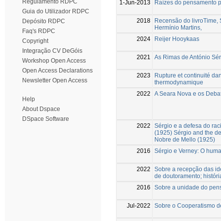
Regulamento RDPC
1-Jun-2013
Raízes do pensamento po
Guia do Utilizador RDPC
2018
Recensão do livroTime, 
Depósito RDPC
Hermínio Martins,
Faq's RDPC
2024
Reijer Hooykaas
Copyright
Integração CV DeGóis
2021
As Rimas de António Sér
Workshop Open Access
Open Access Declarations
2023
Rupture et continuité da
Newsletter Open Access
thermodynamique
2022
A Seara Nova e os Deb
Help
About Dspace
DSpace Software
2022
Sérgio e a defesa do ra
(1925) Sérgio and the de
Nobre de Mello (1925)
2016
Sérgio e Verney: O huma
2022
Sobre a recepção das ide
de doutoramento; história
2016
Sobre a unidade do pens
Jul-2022
Sobre o Cooperatismo