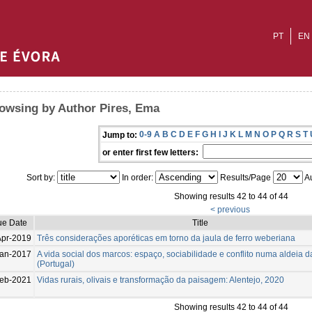
PT
EN
owsing by Author Pires, Ema
0-9
A
B
C
D
E
F
G
H
I
J
K
L
M
N
O
P
Q
R
S
T
Jump to:
or enter first few letters:
Sort by:
In order:
Results/Page
Au
Showing results 42 to 44 of 44
< previous
ue Date
Title
Apr-2019
Três considerações aporéticas em torno da jaula de ferro weberiana
an-2017
A vida social dos marcos: espaço, sociabilidade e conflito numa aldeia d
(Portugal)
eb-2021
Vidas rurais, olivais e transformação da paisagem: Alentejo, 2020
Showing results 42 to 44 of 44