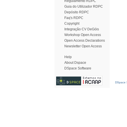
Regulamento RDPC
Guia do Utilizador RDPC
Depósito RDPC
Faq's RDPC
Copyright
Integração CV DeGóis
Workshop Open Access
Open Access Declarations
Newsletter Open Access
Help
About Dspace
DSpace Software
DSpace S