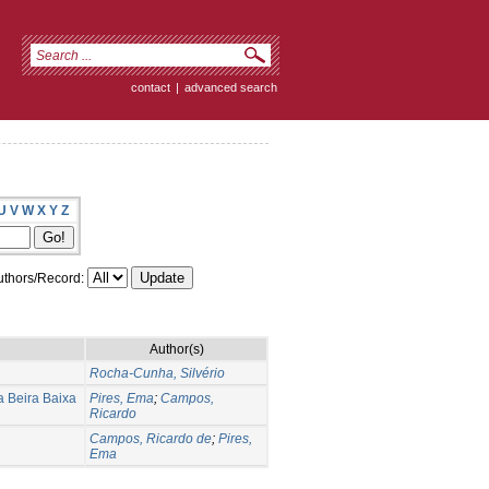
contact
|
advanced search
U
V
W
X
Y
Z
thors/Record:
Author(s)
Rocha-Cunha, Silvério
a Beira Baixa
Pires, Ema
;
Campos,
Ricardo
Campos, Ricardo de
;
Pires,
Ema