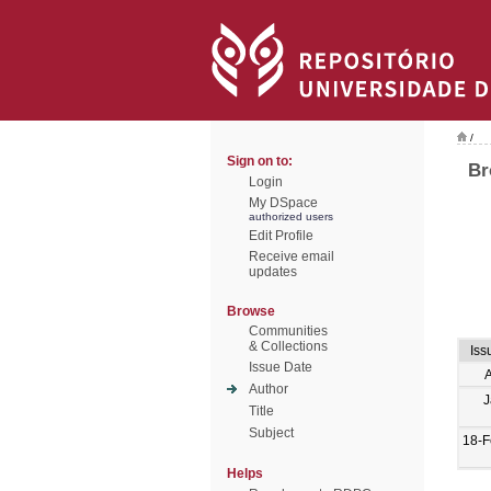
/
Sign on to:
Br
Login
My DSpace
authorized users
Edit Profile
Receive email
updates
Browse
Communities
& Collections
Iss
Issue Date
Author
J
Title
Subject
18-F
Helps