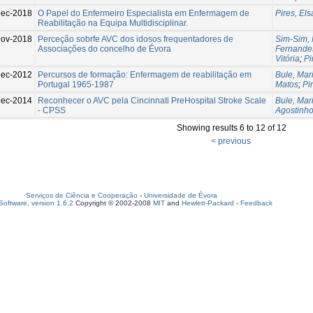
ec-2018
O Papel do Enfermeiro Especialista em Enfermagem de
Pires, Els
Reabilitação na Equipa Multidisciplinar.
Nov-2018
Perceção sobrfe AVC dos idosos frequentadores de
Sim-Sim, 
Associações do concelho de Évora
Fernande
Vitória
;
Pi
ec-2012
Percursos de formação: Enfermagem de reabilitação em
Bule, Mar
Portugal 1965-1987
Matos
;
Pi
Dec-2014
Reconhecer o AVC pela Cincinnati PreHospital Stroke Scale
Bule, Mar
- CPSS
Agostinh
Showing results 6 to 12 of 12
< previous
Serviços de Ciência e Cooperação
-
Universidade de Évora
oftware, version 1.6.2
Copyright © 2002-2008
MIT
and
Hewlett-Packard
-
Feedback