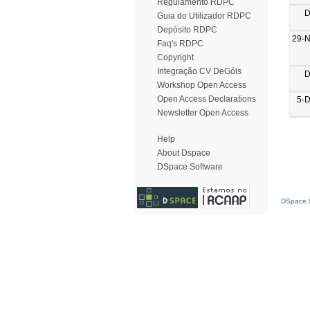
Regulamento RDPC
D
Guia do Utilizador RDPC
Depósito RDPC
29-
Faq's RDPC
Copyright
Integração CV DeGóis
D
Workshop Open Access
Open Access Declarations
5-
Newsletter Open Access
Help
About Dspace
DSpace Software
DSpace S