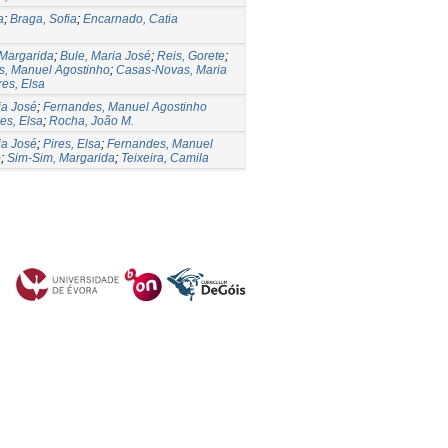
a
;
Braga, Sofia
;
Encarnado, Catia
Margarida
;
Bule, Maria José
;
Reis, Gorete
;
s, Manuel Agostinho
;
Casas-Novas, Maria
res, Elsa
ia José
;
Fernandes, Manuel Agostinho
res, Elsa
;
Rocha, João M.
ia José
;
Pires, Elsa
;
Fernandes, Manuel
o
;
Sim-Sim, Margarida
;
Teixeira, Camila