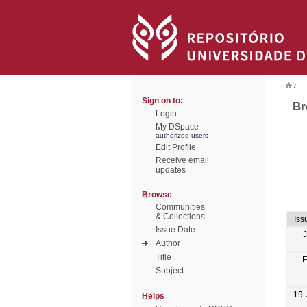
/
Sign on to:
Br
Login
My DSpace
authorized users
Edit Profile
Receive email
updates
Browse
Communities
& Collections
Iss
Issue Date
Author
Title
F
Subject
19-
Helps