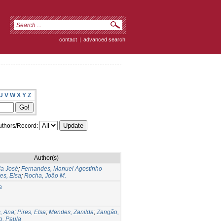
contact
|
advanced search
U
V
W
X
Y
Z
thors/Record:
Author(s)
ia José
;
Fernandes, Manuel Agostinho
res, Elsa
;
Rocha, João M.
a
, Ana
;
Pires, Elsa
;
Mendes, Zanilda
;
Zangão,
ro, Paula