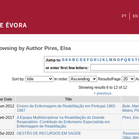
PT
EN
owsing by Author Pires, Elsa
0-9
A
B
C
D
E
F
G
H
I
J
K
L
M
N
O
P
Q
R
S
T
Jump to:
or enter first few letters:
Sort by:
In order:
Results/Page
Au
Showing results 6 to 12 of 12
< previous
ue Date
Title
Jun-2012
Ensino de Enfermagem de Reabilitação em Portugal 1965-
Bule, Mar
1987
Matos
;
Pi
eb-2017
A Equipa Multidisciplinar na Reabilitação do Doente
Pires, Els
Respiratório- Contributo do Enfermeiro Especialista em
Enfermagem de Reabilitação.
Jul-2022
GESTÃO DE RECURSOS EM SAÚDE
Travassos
Otília
;
Bil