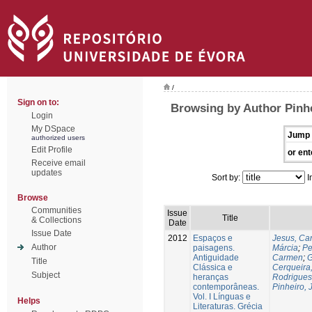
/
Sign on to:
Browsing by Author Pinh
Login
My DSpace
Jump 
authorized users
Edit Profile
or ent
Receive email
updates
Sort by:
I
Browse
Communities
Issue
Title
& Collections
Date
Issue Date
2012
Espaços e
Jesus, Car
Author
paisagens.
Márcia
;
Pe
Antiguidade
Carmen
;
G
Title
Clássica e
Cerqueira,
Subject
heranças
Rodrigues
contemporâneas.
Pinheiro,
Vol. I Línguas e
Helps
Literaturas. Grécia