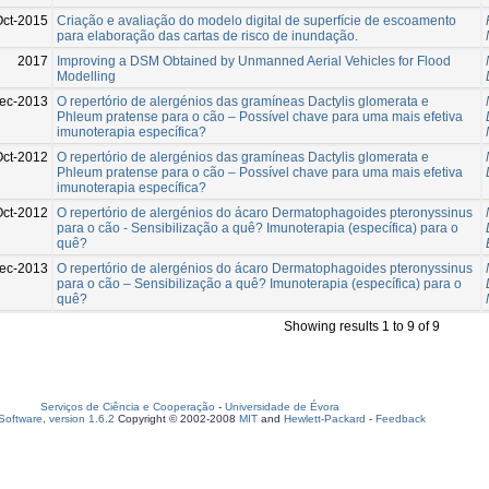
Oct-2015
Criação e avaliação do modelo digital de superfície de escoamento
para elaboração das cartas de risco de inundação.
2017
Improving a DSM Obtained by Unmanned Aerial Vehicles for Flood
Modelling
ec-2013
O repertório de alergénios das gramíneas Dactylis glomerata e
Phleum pratense para o cão – Possível chave para uma mais efetiva
imunoterapia específica?
Oct-2012
O repertório de alergénios das gramíneas Dactylis glomerata e
Phleum pratense para o cão – Possível chave para uma mais efetiva
imunoterapia específica?
Oct-2012
O repertório de alergénios do ácaro Dermatophagoides pteronyssinus
para o cão - Sensibilização a quê? Imunoterapia (específica) para o
quê?
ec-2013
O repertório de alergénios do ácaro Dermatophagoides pteronyssinus
para o cão – Sensibilização a quê? Imunoterapia (específica) para o
quê?
Showing results 1 to 9 of 9
Serviços de Ciência e Cooperação
-
Universidade de Évora
oftware, version 1.6.2
Copyright © 2002-2008
MIT
and
Hewlett-Packard
-
Feedback