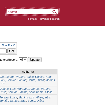
contact
|
advanced search
U
V
W
X
Y
Z
thors/Record:
Author(s)
Dias, Joana
;
Pereira, Luísa
;
Goicoa, Ana
;
Saul, Semião-Santos
;
Bento, Ofélia
;
Martins,
Luís
Martins, Luís
;
Marques, Andreia
;
Pereira,
Luísa
;
Semião-Santos, Saul
;
Bento, Ofélia
Pereira, Luísa
;
Martins, Luís
;
Alves, Inês
;
Semião-Santos, Saul
;
Bento, Ofélia