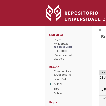
/
Sign on to:
Br
Login
My DSpace
authorized users
Edit Profile
Receive email
updates
Browse
Communities
Iss
& Collections
12-J
Issue Date
Author
Title
1-F
Subject
5-
Helps