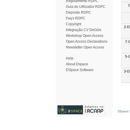
Regulamento RDPC
Guia do Utilizador RDPC
Depósito RDPC
Faq's RDPC
Copyright
2-D
Integração CV DeGóis
Workshop Open Access
Open Access Declarations
7-
Newsletter Open Access
5-
Help
About Dspace
DSpace Software
3-D
DSpace S