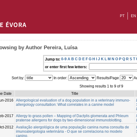
PT
EN
owsing by Author Pereira, Luísa
0-9
A
B
C
D
E
F
G
H
I
J
K
L
M
N
O
P
Q
R
S
T
Jump to:
or enter first few letters:
Sort by:
In order:
Results/Page
Au
Showing results 1 to 9 of 9
ue Date
Title
un-2016
Allergological evaluation of a dog population in a veterinary immuno-
allergology consultation: What correlates in a canine model
eb-2017
Allergy to grass pollen – Mapping of Dactylis glomerata and Phleum
pratense allergens for dogs by two-dimensional immunoblotting.
Oct-2012
Avaliação alergológica de uma população canina numa consulta de
imunoalergologia veterinária - O que se correlaciona no modelo
canino.