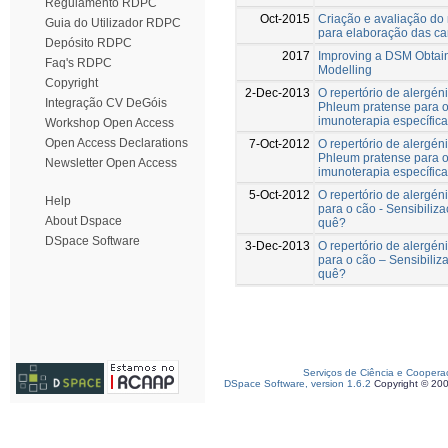
Regulamento RDPC
Oct-2015
Criação e avaliação do 
Guia do Utilizador RDPC
para elaboração das car
Depósito RDPC
2017
Improving a DSM Obtain
Faq's RDPC
Modelling
Copyright
2-Dec-2013
O repertório de alergén
Integração CV DeGóis
Phleum pratense para o
imunoterapia específic
Workshop Open Access
Open Access Declarations
7-Oct-2012
O repertório de alergén
Phleum pratense para o
Newsletter Open Access
imunoterapia específic
5-Oct-2012
O repertório de alergé
Help
para o cão - Sensibiliz
About Dspace
quê?
DSpace Software
3-Dec-2013
O repertório de alergé
para o cão – Sensibiliz
quê?
Serviços de Ciência e Coopera
DSpace Software, version 1.6.2
Copyright © 20