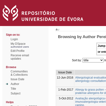
/
Sign on to:
Browsing by Author Perei
Login
My DSpace
Jump 
authorized users
Edit Profile
or ent
Receive email
updates
Sort by:
I
Browse
Communities
Issue Date
& Collections
12-Jun-2016
Allergological evaluati
Issue Date
allergology consultatio
Author
Title
1-Feb-2017
Allergy to grass pollen
pratense allergens for 
Subject
5-Oct-2012
Avaliação alergológica
imunoalergologia veteri
Helps
canino.