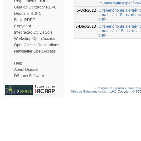
Regulamento RDPC
imunoterapia específica
Guia do Utilizador RDPC
5-Oct-2012
O repertório de alergén
Depósito RDPC
para o cão - Sensibiliza
quê?
Faq's RDPC
Copyright
3-Dec-2013
O repertório de alergén
para o cão – Sensibiliza
Integração CV DeGóis
quê?
Workshop Open Access
Open Access Declarations
Newsletter Open Access
Help
About Dspace
DSpace Software
Serviços de Ciência e Coopera
DSpace Software, version 1.6.2
Copyright © 20