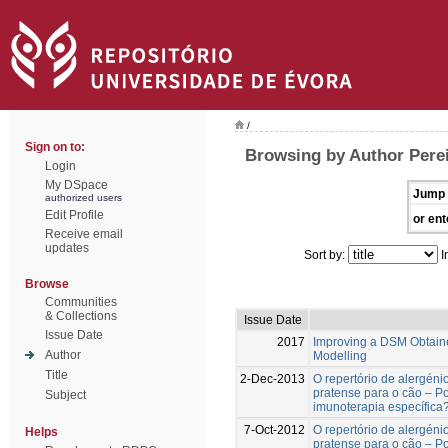
/
Sign on to:
Browsing by Author Perei
Login
My DSpace
Jump 
authorized users
Edit Profile
or ent
Receive email
updates
Sort by:
I
Browse
Communities
& Collections
Issue Date
Issue Date
2017
Improving a DSM Obtaine
Author
Modelling
Title
2-Dec-2013
O repertório de alergén
pratense para o cão – P
Subject
imunoterapia específica
7-Oct-2012
O repertório de alergén
Helps
pratense para o cão – P