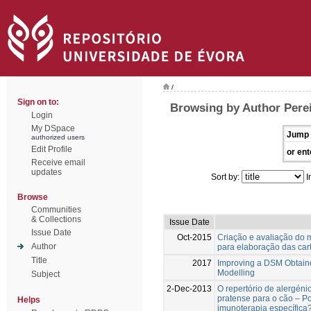
/
Sign on to:
Browsing by Author Perei
Login
My DSpace
Jump 
authorized users
Edit Profile
or ent
Receive email
updates
Sort by:
I
Browse
Communities
& Collections
Issue Date
Issue Date
Oct-2015
Criação e avaliação do 
Author
para elaboração das car
Title
2017
Improving a DSM Obtaine
Modelling
Subject
2-Dec-2013
O repertório de alergén
pratense para o cão – P
Helps
imunoterapia específica