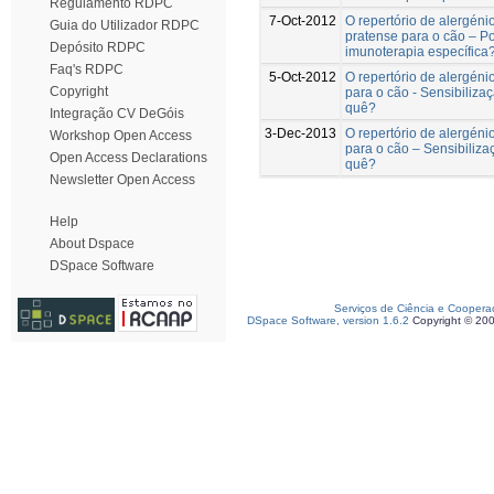
Regulamento RDPC
7-Oct-2012
O repertório de alergén
Guia do Utilizador RDPC
pratense para o cão – P
Depósito RDPC
imunoterapia específica
Faq's RDPC
5-Oct-2012
O repertório de alergén
Copyright
para o cão - Sensibiliza
quê?
Integração CV DeGóis
3-Dec-2013
O repertório de alergén
Workshop Open Access
para o cão – Sensibiliza
Open Access Declarations
quê?
Newsletter Open Access
Help
About Dspace
DSpace Software
Serviços de Ciência e Coopera
DSpace Software, version 1.6.2
Copyright © 20