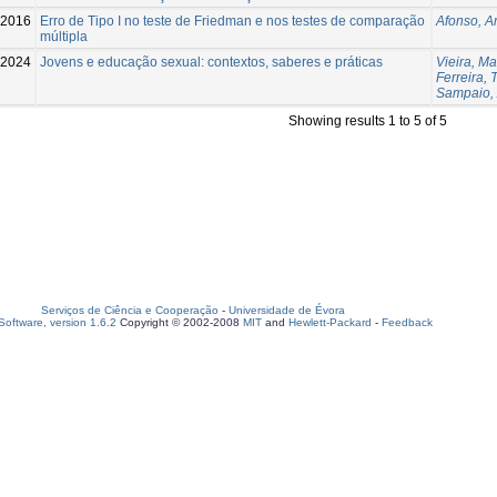
-2016
Erro de Tipo I no teste de Friedman e nos testes de comparação
Afonso, A
múltipla
-2024
Jovens e educação sexual: contextos, saberes e práticas
Vieira, M
Ferreira, 
Sampaio,
Showing results 1 to 5 of 5
Serviços de Ciência e Cooperação
-
Universidade de Évora
oftware, version 1.6.2
Copyright © 2002-2008
MIT
and
Hewlett-Packard
-
Feedback