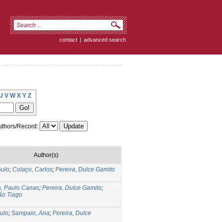
contact
|
advanced search
U
V
W
X
Y
Z
thors/Record:
Author(s)
aulo
;
Colaço, Carlos
;
Pereira, Dulce Gamito
, Paulo Canas
;
Pereira, Dulce Gamito
;
ão Tiago
aulo
;
Sampaio, Ana
;
Pereira, Dulce