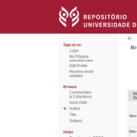
/
Sign on to:
Br
Login
My DSpace
authorized users
Edit Profile
Receive email
updates
Browse
Communities
Is
& Collections
D
Issue Date
Author
Title
Nov
Subject
Dec
Helps