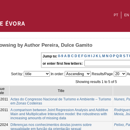
PT
EN
owsing by Author Pereira, Dulce Gamito
0-9
A
B
C
D
E
F
G
H
I
J
K
L
M
N
O
P
Q
R
S
T
Jump to:
or enter first few letters:
Sort by:
In order:
Results/Page
Au
Showing results 1 to 5 of 5
sue
Title
ate
2011
Actas do Congresso Nacional de Turismo e Ambiente – Turismo
Nunes, P
em Zonas Costeiras
-2011
A comparison between Joint Regression Analysis and Additive
Rodrigues
Main and Multiplicative Interaction model: the robustness with
Mexia, Jo
increasing amounts of missing data
-2024
Diferenças nos conhecimentos dos/as jovens sobre
Pelixo, P
sexualidade em função da orientação sexual