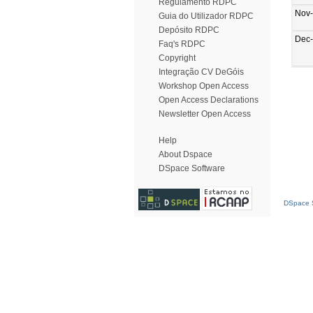
Regulamento RDPC
Nov
Guia do Utilizador RDPC
Depósito RDPC
Dec
Faq's RDPC
Copyright
Integração CV DeGóis
Workshop Open Access
Open Access Declarations
Newsletter Open Access
Help
About Dspace
DSpace Software
DSpace S